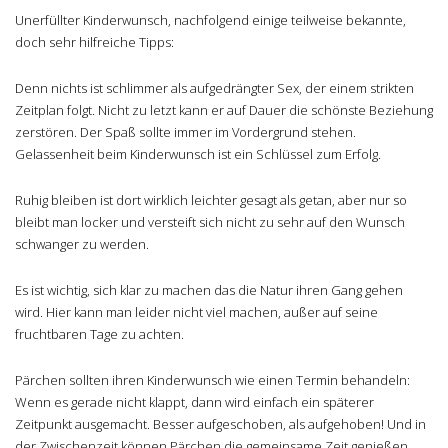
Unerfüllter Kinderwunsch, nachfolgend einige teilweise bekannte,
doch sehr hilfreiche Tipps:
Denn nichts ist schlimmer als aufgedrängter Sex, der einem strikten
Zeitplan folgt. Nicht zu letzt kann er auf Dauer die schönste Beziehung
zerstören. Der Spaß sollte immer im Vordergrund stehen.
Gelassenheit beim Kinderwunsch ist ein Schlüssel zum Erfolg.
Ruhig bleiben ist dort wirklich leichter gesagt als getan, aber nur so
bleibt man locker und versteift sich nicht zu sehr auf den Wunsch
schwanger zu werden.
Es ist wichtig, sich klar zu machen das die Natur ihren Gang gehen
wird. Hier kann man leider nicht viel machen, außer auf seine
fruchtbaren Tage zu achten.
Pärchen sollten ihren Kinderwunsch wie einen Termin behandeln:
Wenn es gerade nicht klappt, dann wird einfach ein späterer
Zeitpunkt ausgemacht. Besser aufgeschoben, als aufgehoben! Und in
der Zwischenzeit können Pärchen die gemeinsame Zeit genießen.