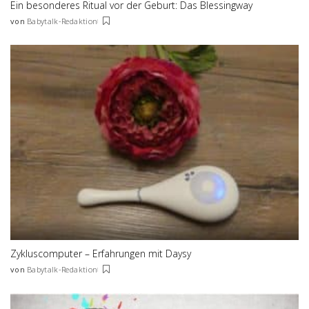
Ein besonderes Ritual vor der Geburt: Das Blessingway
von
Babytalk-Redaktion
Posted
by
Zykluscomputer – Erfahrungen mit Daysy
von
Babytalk-Redaktion
Posted
by