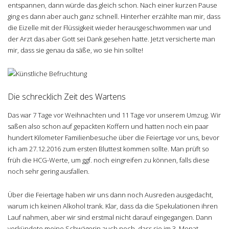
entspannen, dann würde das gleich schon. Nach einer kurzen Pause
ging es dann aber auch ganz schnell. Hinterher erzählte man mir, dass
die Eizelle mit der Flüssigkeit wieder herausgeschwommen war und
der Arzt das aber Gott sei Dank gesehen hatte. Jetzt versicherte man
mir, dass sie genau da säße, wo sie hin sollte!
Die schrecklich Zeit des Wartens
Das war 7 Tage vor Weihnachten und 11 Tage vor unserem Umzug. Wir
saßen also schon auf gepackten Koffern und hatten noch ein paar
hundert Kilometer Familienbesuche über die Feiertage vor uns, bevor
ich am 27.12.2016 zum ersten Bluttest kommen sollte. Man prüft so
früh die HCG-Werte, um ggf. noch eingreifen zu können, falls diese
noch sehr gering ausfallen.
Über die Feiertage haben wir uns dann noch Ausreden ausgedacht,
warum ich keinen Alkohol trank. Klar, dass da die Spekulationen ihren
Lauf nahmen, aber wir sind erstmal nicht darauf eingegangen. Dann
verkündete meine Schwägerin auch noch, dass sie im 3. Monat