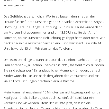
schwanger sei.
Das Gefühlschaos ist nicht in Worte zu fassen, denn neben der
Freude für sie fuhren unsere eigenen Gedanken Achterbahn: Angst…
Hoffnung….Freude…Angst….Hoffnung….Zurück zu Hause wurde dann
am Morgen Blut abgenommen und um 13.30 Uhr sollte der Anruf
kommen, ob die künstliche Befruchtung geklappt hatte oder nicht. Wir
packten also die restlichen Sachen ein… und warteten! Es wurde 14
Uhr. Es wurde 15 Uhr. Wir starrten das Telefon an.
Um 15:30 Uhr klingelte dann ENDLICH das Telefon. „Geht es Ihnen gut,
Frau Ahrens?“ – „Ja… schon… nervös bin ich!“ „Das freut mich zu hören!
Sie sind schwanger!“ Ein unglaublicher Moment – für jeden, der sich
Kinder wünscht. Für uns nach den Jahren des Versuchens und mit
vielen Enttäuschungen brachen hier alle Dämme.
Mein Mann hat erst einmal 10 Minuten gar nichts gesagt und nur den
Kopf geschüttelt. Sollte es jetzt doch „so einfach“ sein? Nur ein
Versuch und wir werden Eltern? Ich wusste jetzt, dass ich die
Anzeichen in den letzten Tagen nicht erfunden hatte, aber die Tage