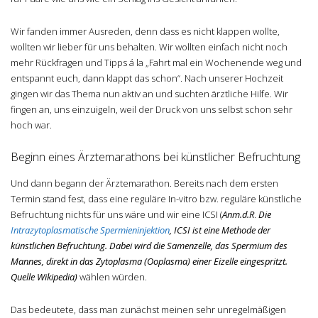
Wir fanden immer Ausreden, denn dass es nicht klappen wollte,
wollten wir lieber für uns behalten. Wir wollten einfach nicht noch
mehr Rückfragen und Tipps á la „Fahrt mal ein Wochenende weg und
entspannt euch, dann klappt das schon“. Nach unserer Hochzeit
gingen wir das Thema nun aktiv an und suchten ärztliche Hilfe. Wir
fingen an, uns einzuigeln, weil der Druck von uns selbst schon sehr
hoch war.
Beginn eines Ärztemarathons bei künstlicher Befruchtung
Und dann begann der Ärztemarathon. Bereits nach dem ersten
Termin stand fest, dass eine reguläre In-vitro bzw. reguläre künstliche
Befruchtung nichts für uns wäre und wir eine ICSI (
Anm.d.R
.
Die
Intrazytoplasmatische Spermieninjektion
, ICSI ist eine Methode der
künstlichen Befruchtung. Dabei wird die Samenzelle, das Spermium des
Mannes, direkt in das Zytoplasma (Ooplasma) einer Eizelle eingespritzt.
Quelle Wikipedia)
wählen würden.
Das bedeutete, dass man zunächst meinen sehr unregelmäßigen