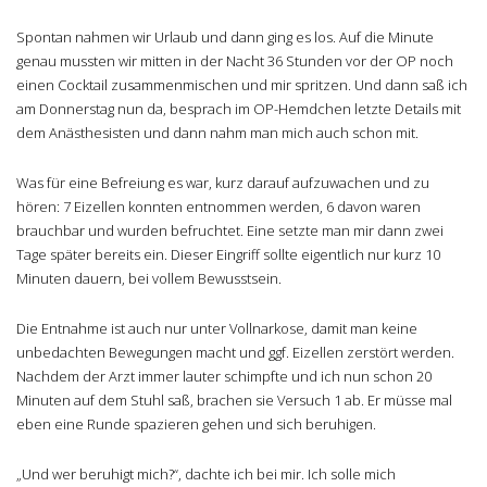
Spontan nahmen wir Urlaub und dann ging es los. Auf die Minute
genau mussten wir mitten in der Nacht 36 Stunden vor der OP noch
einen Cocktail zusammenmischen und mir spritzen. Und dann saß ich
am Donnerstag nun da, besprach im OP-Hemdchen letzte Details mit
dem Anästhesisten und dann nahm man mich auch schon mit.
Was für eine Befreiung es war, kurz darauf aufzuwachen und zu
hören: 7 Eizellen konnten entnommen werden, 6 davon waren
brauchbar und wurden befruchtet. Eine setzte man mir dann zwei
Tage später bereits ein. Dieser Eingriff sollte eigentlich nur kurz 10
Minuten dauern, bei vollem Bewusstsein.
Die Entnahme ist auch nur unter Vollnarkose, damit man keine
unbedachten Bewegungen macht und ggf. Eizellen zerstört werden.
Nachdem der Arzt immer lauter schimpfte und ich nun schon 20
Minuten auf dem Stuhl saß, brachen sie Versuch 1 ab. Er müsse mal
eben eine Runde spazieren gehen und sich beruhigen.
„Und wer beruhigt mich?“, dachte ich bei mir. Ich solle mich