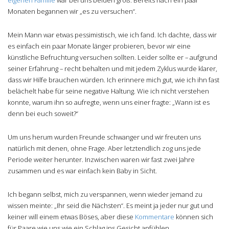
eigenen Familie
war bei uns beiden groß. Bereits nach ein paar
Monaten begannen wir „es zu versuchen“.
Mein Mann war etwas pessimistisch, wie ich fand. Ich dachte, dass wir
es einfach ein paar Monate länger probieren, bevor wir eine
künstliche Befruchtung versuchen sollten. Leider sollte er – aufgrund
seiner Erfahrung – recht behalten und mit jedem Zyklus wurde klarer,
dass wir Hilfe brauchen würden. Ich erinnere mich gut, wie ich ihn fast
belächelt habe für seine negative Haltung. Wie ich nicht verstehen
konnte, warum ihn so aufregte, wenn uns einer fragte: „Wann ist es
denn bei euch soweit?“
Um uns herum wurden Freunde schwanger und wir freuten uns
natürlich mit denen, ohne Frage. Aber letztendlich zog uns jede
Periode weiter herunter. Inzwischen waren wir fast zwei Jahre
zusammen und es war einfach kein Baby in Sicht.
Ich begann selbst, mich zu verspannen, wenn wieder jemand zu
wissen meinte: „Ihr seid die Nächsten“. Es meint ja jeder nur gut und
keiner will einem etwas Böses, aber diese
Kommentare
können sich
für Paare wie uns wie ein Schlag ins Gesicht anfühlen.