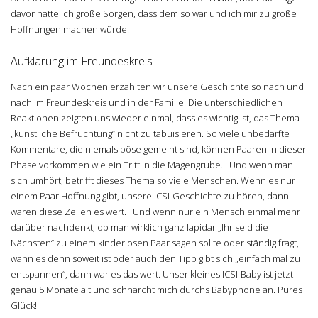
davor hatte ich große Sorgen, dass dem so war und ich mir zu große
Hoffnungen machen würde.
Aufklärung im Freundeskreis
Nach ein paar Wochen erzählten wir unsere Geschichte so nach und
nach im Freundeskreis und in der Familie. Die unterschiedlichen
Reaktionen zeigten uns wieder einmal, dass es wichtig ist, das Thema
„künstliche Befruchtung“ nicht zu tabuisieren. So viele unbedarfte
Kommentare, die niemals böse gemeint sind, können Paaren in dieser
Phase vorkommen wie ein Tritt in die Magengrube. Und wenn man
sich umhört, betrifft dieses Thema so viele Menschen. Wenn es nur
einem Paar Hoffnung gibt, unsere ICSI-Geschichte zu hören, dann
waren diese Zeilen es wert. Und wenn nur ein Mensch einmal mehr
darüber nachdenkt, ob man wirklich ganz lapidar „Ihr seid die
Nächsten“ zu einem kinderlosen Paar sagen sollte oder ständig fragt,
wann es denn soweit ist oder auch den Tipp gibt sich „einfach mal zu
entspannen“, dann war es das wert. Unser kleines ICSI-Baby ist jetzt
genau 5 Monate alt und schnarcht mich durchs Babyphone an. Pures
Glück!