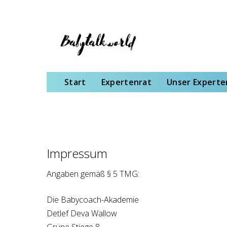
Start
Expertenrat
Unser Expertenteam
Schwangerschaft
Gebu
Start
Expertenrat
Unser Expert
Impressum
Angaben gemäß § 5 TMG:
Die Babycoach-Akademie
Detlef Deva Wallow