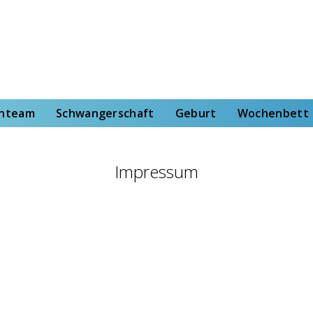
rt
Wochenbett
Von der Hebammenstudentin
enteam
Schwangerschaft
Geburt
Wochenbett
Impressum