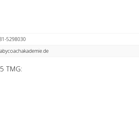
81-5298030
abycoachakademie.de
§ 5 TMG: