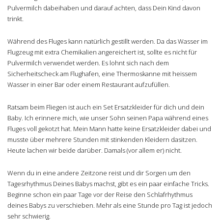
Pulvermilch dabeihaben und darauf achten, dass Dein Kind davon
trinkt.
Während des Fluges kann natürlich gestillt werden. Da das Wasser im
Flugzeug mit extra Chemikalien angereichert ist, sollte es nicht für
Pulvermilch verwendet werden. Es lohnt sich nach dem
Sicherheitscheck am Flughafen, eine Thermoskanne mit heissem
Wasser in einer Bar oder einem Restaurant aufzufüllen.
Ratsam beim Fliegen ist auch ein Set Ersatzkleider für dich und dein
Baby. Ich erinnere mich, wie unser Sohn seinen Papa während eines
Fluges voll gekotzt hat. Mein Mann hatte keine Ersatzkleider dabei und
musste über mehrere Stunden mit stinkenden Kleidern dasitzen.
Heute lachen wir beide darüber. Damals (vor allem er) nicht.
Wenn du in eine andere Zeitzone reist und dir Sorgen um den
Tagesrhythmus Deines Babys machst, gibt es ein paar einfache Tricks.
Beginne schon ein paar Tage vor der Reise den Schlafrhythmus
deines Babys zu verschieben. Mehr als eine Stunde pro Tag ist jedoch
sehr schwierig.