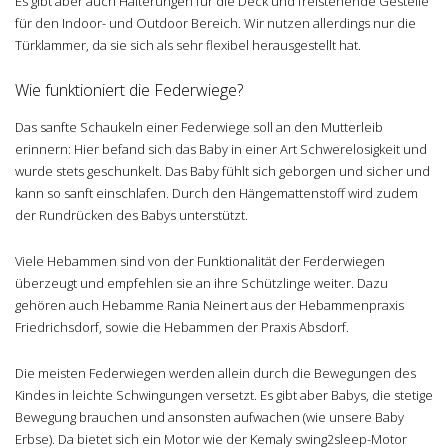
Es gibt aber auch Halterungen für die Deck und freistehende Gestelle
für den Indoor- und Outdoor Bereich. Wir nutzen allerdings nur die
Türklammer, da sie sich als sehr flexibel herausgestellt hat.
Wie funktioniert die Federwiege?
Das sanfte Schaukeln einer Federwiege soll an den Mutterleib
erinnern: Hier befand sich das Baby in einer Art Schwerelosigkeit und
wurde stets geschunkelt. Das Baby fühlt sich geborgen und sicher und
kann so sanft einschlafen. Durch den Hängemattenstoff wird zudem
der Rundrücken des Babys unterstützt.
Viele Hebammen sind von der Funktionalität der Ferderwiegen
überzeugt und empfehlen sie an ihre Schützlinge weiter. Dazu
gehören auch Hebamme Rania Neinert aus der Hebammenpraxis
Friedrichsdorf, sowie die Hebammen der Praxis Absdorf.
Die meisten Federwiegen werden allein durch die Bewegungen des
Kindes in leichte Schwingungen versetzt. Es gibt aber Babys, die stetige
Bewegung brauchen und ansonsten aufwachen (wie unsere Baby
Erbse). Da bietet sich ein Motor wie der Kemaly swing2sleep-Motor