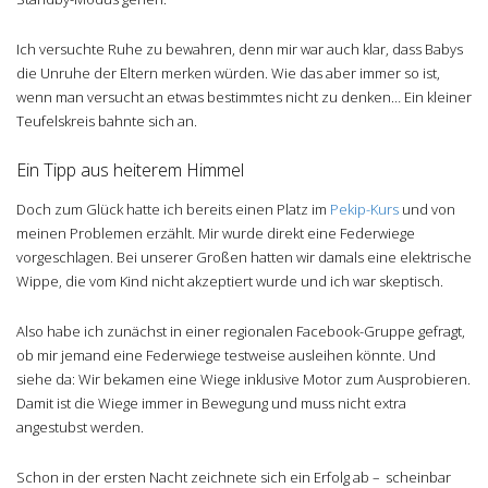
Ich versuchte Ruhe zu bewahren, denn mir war auch klar, dass Babys
die Unruhe der Eltern merken würden. Wie das aber immer so ist,
wenn man versucht an etwas bestimmtes nicht zu denken… Ein kleiner
Teufelskreis bahnte sich an.
Ein Tipp aus heiterem Himmel
Doch zum Glück hatte ich bereits einen Platz im
Pekip-Kurs
und von
meinen Problemen erzählt. Mir wurde direkt eine Federwiege
vorgeschlagen. Bei unserer Großen hatten wir damals eine elektrische
Wippe, die vom Kind nicht akzeptiert wurde und ich war skeptisch.
Also habe ich zunächst in einer regionalen Facebook-Gruppe gefragt,
ob mir jemand eine Federwiege testweise ausleihen könnte. Und
siehe da: Wir bekamen eine Wiege inklusive Motor zum Ausprobieren.
Damit ist die Wiege immer in Bewegung und muss nicht extra
angestubst werden.
Schon in der ersten Nacht zeichnete sich ein Erfolg ab – scheinbar