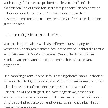
Wir haben gefühlt alles ausprobiert und letztlich half einfach
akzeptieren und durchhalten. In diesem Jahr habe ich schier meine
Lebenslust und Ehe verloren. Aber wir haben es geschafft,
zusammengehalten und mittlerweile ist die Große 4 Jahre alt und ein
guter Schläfer.
Und dann fing sie an zu schreien…
Warum ich das erzähle? Weil das helfen wird unsere Ängste zu
verstehen. Vor einigen Monaten hat unsere zweite Tochter die Familie
komplett gemacht. Die Geburt war ein Traum, der Aufenthalt im
Krankenhaus entspannt und die ersten Nächte zu Hause ganz
angenehm.
Und dann fing es an: Unsere Baby Erbse fing ebenfalls an zu schreien.
Mitten in der Nacht, ohne sichtbaren Grund. In dem Moment stürzten
alle Bilder wieder auf mich ein: Tränen, Geschrei, Wut auf den
Partner. Ich wurde getriggert und hatte Angst davor, dass es nun
wieder so werden würde – nein, schlimmer. Immerhin hatte ich noch
ein großes Kind zu versorgen und konnte dann nicht einfach in den
Standby-Modus gehen.