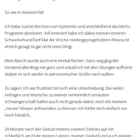
So wie in meinem Fall.
Ich habe zuerst den Kurs von Gymondo und anschließend das MuTu-
Programm absolviert. Voll motiviert habe ich dabei meinen inneren
Schweinehund fünf Mal die Woche niedergeprügelt (denn Fitness ist
ehrlich gesagt so gar nicht mein Ding).
Mein Bauch wurde auch erst einmal flacher. Ganz weg ging der
Vorstand allerdings nie ganz und sobald ich mit den Übungen aufhörte
stülpte er sich wieder in astronomischer Größe nach außen.
Zu sagen, ich war frustriert ist noch eine Untertreibung. Die vielen
Anfragen und Wünsche zu meiner vermeintlich erneuten
Schwangerschaft halfen auch nicht gerade dabei, mich mit meinem
„neuen“ Körper anfreunden zu können. Ich fühlte mich einfach nur
noch hässlich.
20 Monate nach der Geburt meines zweiten Sohnes war ich
schließlich am Ende meines Lateins, meiner Geduld und auch meiner