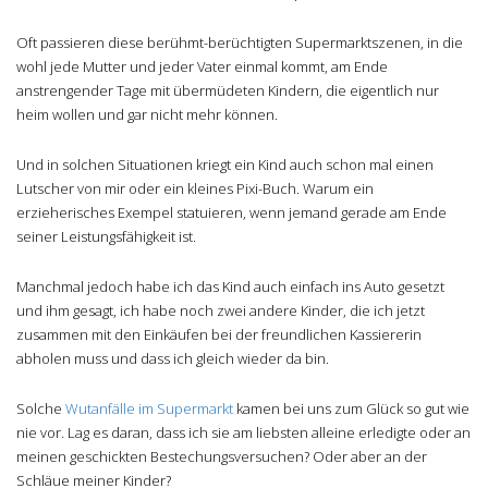
Oft passieren diese berühmt-berüchtigten Supermarktszenen, in die
wohl jede Mutter und jeder Vater einmal kommt, am Ende
anstrengender Tage mit übermüdeten Kindern, die eigentlich nur
heim wollen und gar nicht mehr können.
Und in solchen Situationen kriegt ein Kind auch schon mal einen
Lutscher von mir oder ein kleines Pixi-Buch. Warum ein
erzieherisches Exempel statuieren, wenn jemand gerade am Ende
seiner Leistungsfähigkeit ist.
Manchmal jedoch habe ich das Kind auch einfach ins Auto gesetzt
und ihm gesagt, ich habe noch zwei andere Kinder, die ich jetzt
zusammen mit den Einkäufen bei der freundlichen Kassiererin
abholen muss und dass ich gleich wieder da bin.
Solche
Wutanfälle im Supermarkt
kamen bei uns zum Glück so gut wie
nie vor. Lag es daran, dass ich sie am liebsten alleine erledigte oder an
meinen geschickten Bestechungsversuchen? Oder aber an der
Schläue meiner Kinder?