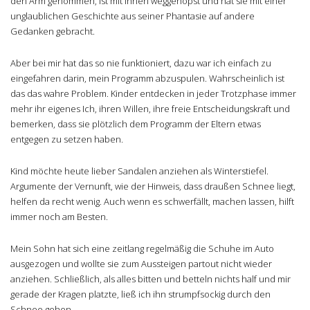
den Arm genommen, ist mit ihnen weggehopst und hat sie mit einer
unglaublichen Geschichte aus seiner Phantasie auf andere
Gedanken gebracht.
Aber bei mir hat das so nie funktioniert, dazu war ich einfach zu
eingefahren darin, mein Programm abzuspulen. Wahrscheinlich ist
das das wahre Problem. Kinder entdecken in jeder Trotzphase immer
mehr ihr eigenes Ich, ihren Willen, ihre freie Entscheidungskraft und
bemerken, dass sie plötzlich dem Programm der Eltern etwas
entgegen zu setzen haben.
Kind möchte heute lieber Sandalen anziehen als Winterstiefel.
Argumente der Vernunft, wie der Hinweis, dass draußen Schnee liegt,
helfen da recht wenig. Auch wenn es schwerfällt, machen lassen, hilft
immer noch am Besten.
Mein Sohn hat sich eine zeitlang regelmäßig die Schuhe im Auto
ausgezogen und wollte sie zum Aussteigen partout nicht wieder
anziehen. Schließlich, als alles bitten und betteln nichts half und mir
gerade der Kragen platzte, ließ ich ihn strumpfsockig durch den
Schnee gehen.