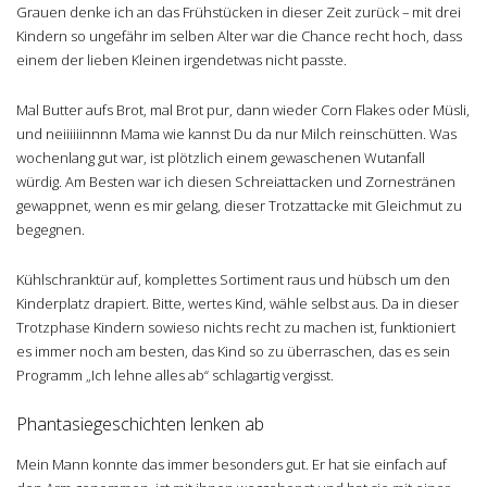
Grauen denke ich an das Frühstücken in dieser Zeit zurück – mit drei
Kindern so ungefähr im selben Alter war die Chance recht hoch, dass
einem der lieben Kleinen irgendetwas nicht passte.
Mal Butter aufs Brot, mal Brot pur, dann wieder Corn Flakes oder Müsli,
und neiiiiiinnnn Mama wie kannst Du da nur Milch reinschütten. Was
wochenlang gut war, ist plötzlich einem gewaschenen Wutanfall
würdig. Am Besten war ich diesen Schreiattacken und Zornestränen
gewappnet, wenn es mir gelang, dieser Trotzattacke mit Gleichmut zu
begegnen.
Kühlschranktür auf, komplettes Sortiment raus und hübsch um den
Kinderplatz drapiert. Bitte, wertes Kind, wähle selbst aus. Da in dieser
Trotzphase Kindern sowieso nichts recht zu machen ist, funktioniert
es immer noch am besten, das Kind so zu überraschen, das es sein
Programm „Ich lehne alles ab“ schlagartig vergisst.
Phantasiegeschichten lenken ab
Mein Mann konnte das immer besonders gut. Er hat sie einfach auf