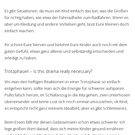
Es gibt Situationen, da muss ein Kind einfach das tun, was die Großen
für richtig halten, wie etwa der Fahrradhelm zum Radfahren. Wenn es
aber um Kleidung und andere Vorlieben geht, lasst Eure Kleinen doch
einfach machen.
Ihr schont Eure Nerven und belohnt Eure Kinder auch noch mit dem
guten Gefühl, etwas ganz alleine und selbständig entschieden und
erledigt zu haben.
Trotzphasen – Is this drama really necessary?
Wo man den heftigen Reaktionen in einer Trotzphase so einfach
entgehen kann, sollte man sich die Energie für schwerer aufsparen.
Pullis falsch herum, im Schlafanzug in die Kita gehen, zwei Unterhosen
übereinander und keine Lust sich noch einmal umzuziehen, ok Kind,
es entspricht nicht ganz meinem Idealbild, aber es gibt Schlimmeres.
Beim Essen fällt mir dieses Gelassensein schon etwas schwerer. Ich
lege großen Wert darauf, dass sich meine Kinder gesund ernähren