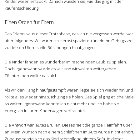
Kinder waren entzückt. Danach wussten sie, wie das ging mit der
Kaufentscheidung.
Einen Orden für Eltern
Das Erlebnis aus dieser Trotzphase, das ich nie vergessen werde, war
aber folgendes: Wir waren im Herbst spazieren an einem Gebirgssee
zu dessen Ufern steile Böschungen hinabgingen.
Die Kinder fanden es wunderbar im raschelnden Laub zu spielen.
Doch irgendwann wurde es kalt und wir wollten weitergehen.
Töchterchen wollte das nicht.
Als wir den Hang hinaufgestampft waren, legte sie sich wieder hin und
rollte alles wieder hinab. Ich ging sie holen. Das Spiel ging etliche Male
so weiter. Irgendwann konnte ich nicht mehr und ich habe sie
energisch in ihren Kinderwagen verfrachtet.
Die Antwort war lautes Brüllen. Dieses hielt die ganze Heimfahrt über
an. Mein Wunsch nach einem Schläfchen im Auto wurde nicht erhört.
Zuhause setzte sich das Kind schmollend hinters Sofa. In dieser