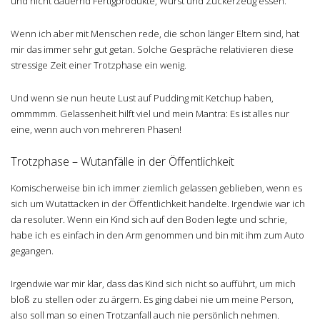
und nicht dauernd Fertigprodukte, Wurst und Zuckerzeug essen.
Wenn ich aber mit Menschen rede, die schon länger Eltern sind, hat
mir das immer sehr gut getan. Solche Gespräche relativieren diese
stressige Zeit einer Trotzphase ein wenig.
Und wenn sie nun heute Lust auf Pudding mit Ketchup haben,
ommmmm. Gelassenheit hilft viel und mein Mantra: Es ist alles nur
eine, wenn auch von mehreren Phasen!
Trotzphase – Wutanfälle in der Öffentlichkeit
Komischerweise bin ich immer ziemlich gelassen geblieben, wenn es
sich um Wutattacken in der Öffentlichkeit handelte. Irgendwie war ich
da resoluter. Wenn ein Kind sich auf den Boden legte und schrie,
habe ich es einfach in den Arm genommen und bin mit ihm zum Auto
gegangen.
Irgendwie war mir klar, dass das Kind sich nicht so aufführt, um mich
bloß zu stellen oder zu ärgern. Es ging dabei nie um meine Person,
also soll man so einen Trotzanfall auch nie persönlich nehmen.