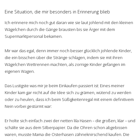
Eine Situation, die mir besonders in Erinnerung blieb
Ich erinnere mich noch gut daran wie sie laut johlend mit den kleinen
Wägelchen durch die Gänge brausten bis sie Ärger mit dem
Supermarktpersonal bekamen.
Mir war das egal, denn immer noch besser glücklich johlende Kinder,
die ein bisschen über die Stränge schlagen, indem sie mit ihren
Wägelchen Wettrennen machten, als zornige Kinder gefangen im
eigenen Wagen.
Das Lustigste was mir je beim Einkaufen passiert ist: Eines meiner
Kinder kam gar nicht auf die Idee sich zu grämen, wütend zu werden
oder zu heulen, dass ich beim Süßigkeitenregal mit einem definitivem
Nein vorbei gestürmt war:
Er holte sich einfach zwei der netten lila Hasen – die großen, klar – und
schälte sie aus dem Silberpapier. Da die Ohren schon abgebissen
waren, musste Mama die Osterhasen zähneknirschend kaufen. Die