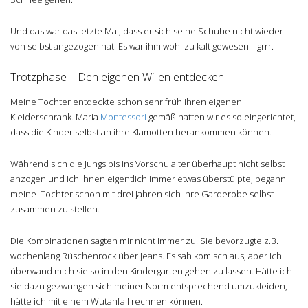
Und das war das letzte Mal, dass er sich seine Schuhe nicht wieder
von selbst angezogen hat. Es war ihm wohl zu kalt gewesen – grrr.
Trotzphase – Den eigenen Willen entdecken
Meine Tochter entdeckte schon sehr früh ihren eigenen
Kleiderschrank. Maria
Montessori
gemäß hatten wir es so eingerichtet,
dass die Kinder selbst an ihre Klamotten herankommen können.
Während sich die Jungs bis ins Vorschulalter überhaupt nicht selbst
anzogen und ich ihnen eigentlich immer etwas überstülpte, begann
meine Tochter schon mit drei Jahren sich ihre Garderobe selbst
zusammen zu stellen.
Die Kombinationen sagten mir nicht immer zu. Sie bevorzugte z.B.
wochenlang Rüschenrock über Jeans. Es sah komisch aus, aber ich
überwand mich sie so in den Kindergarten gehen zu lassen. Hätte ich
sie dazu gezwungen sich meiner Norm entsprechend umzukleiden,
hätte ich mit einem Wutanfall rechnen können.