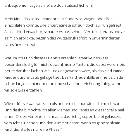
unbequemen Lage schlief sie doch tatsächlich ein!
Mein Kind, das sonst immer nur im Kindersitz, Wagen oder Bett
einschlafen konnte. Erleichtert atmete ich auf, doch zu früh gefreut.
Als das Kind erwachte, schaute es aus seinem Versteck heraus und als
es mich erblickte, begann das Wutgebrüll sofort in unverminderter
Lautstärke erneut.
Warum ich Euch dieses Erlebnis erzähle? Es war keineswegs
besonders lustig für mich, obwohl meine Tanten, die dabei waren, bis
heute darüber lachen wie lustig es gewesen wäre, als das Kind immer
wieder durchs Laub gekugelt sei. Das Kind jedenfalls erinnert sich da
schon lange nicht mehr dran und schaut nur leicht ungläubig, wenn
wir so etwas erzählen.
Wie es für sie war, weiß ich bis heute nicht, nur wie es für mich war.
Und deshalb möchte ich allen Mamas und Papas an dieser Stelle mal
einen Orden verleihen. Ihr macht das richtig super, bleibt gelassen,
versucht zu lachen und denkt immer daran, wenn es ganz schlimm
wird: „Es ist alles nur eine Phase!“