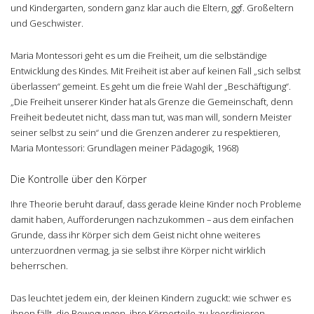
und Kindergarten, sondern ganz klar auch die Eltern, ggf. Großeltern
und Geschwister.
Maria Montessori geht es um die Freiheit, um die selbständige
Entwicklung des Kindes. Mit Freiheit ist aber auf keinen Fall „sich selbst
überlassen“ gemeint. Es geht um die freie Wahl der „Beschäftigung“.
„Die Freiheit unserer Kinder hat als Grenze die Gemeinschaft, denn
Freiheit bedeutet nicht, dass man tut, was man will, sondern Meister
seiner selbst zu sein“ und die Grenzen anderer zu respektieren,
Maria Montessori: Grundlagen meiner Pädagogik, 1968)
Die Kontrolle über den Körper
Ihre Theorie beruht darauf, dass gerade kleine Kinder noch Probleme
damit haben, Aufforderungen nachzukommen – aus dem einfachen
Grunde, dass ihr Körper sich dem Geist nicht ohne weiteres
unterzuordnen vermag, ja sie selbst ihre Körper nicht wirklich
beherrschen.
Das leuchtet jedem ein, der kleinen Kindern zuguckt: wie schwer es
ihnen fällt, die Bewegungen, ihre Körperteile zu koordinieren.