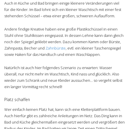
Auch in Küche und Bad bringen einige kleinere Veränderungen viel
für die Kinder. Im Bad lohnt sich ein kleiner Waschtisch mit einer fest
stehenden Schüssel – etwa einer großen, schweren Auflaufform.
Andere findige Kreative haben eine große Plastikschüssel in einen
Stuhl ohne Stuhlkissen eingepasst. In dessen Lehne kann dann gleich
noch der Spiegel geklebt werden. Dazu kommen Kamm oder Bürste,
Zahnpasta, Becher und
Zahnbürste
, evtl. ein kleiner Taschenspiegel
sowie Haken für das Handtuch und einen Waschlappen.
Natürlich ist auch hier folgendes Szenario zu erwarten: Wasser
überall, nur nicht mehr im Waschtisch, Kind nass und glücklich. Also
wieder zum Schrank und neue Kleider aussuchen… so vergeht selbst
ein langer Vormittag recht schnell!
Platz schaffen
Wer einfach keinen Platz hat, kann sich eine Kletterplattform bauen.
Auch hierfür gibt es zahlreiche Anleitungen im Netz. Das Ding kann in
Bad und Küche gleichermaßen eingesetzt werden und vergrößert den
Radius des Kindes. Im Bad hatten wir lange Zeit einen Trittschemel,