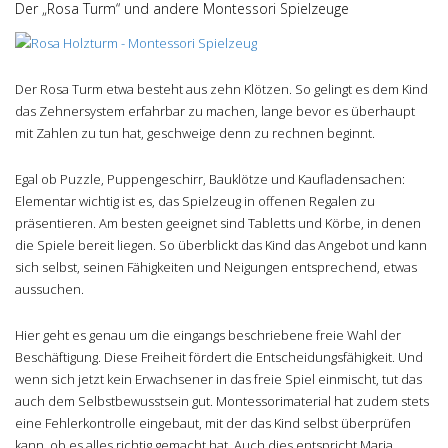
Der „Rosa Turm“ und andere Montessori Spielzeuge
Der Rosa Turm etwa besteht aus zehn Klötzen. So gelingt es dem Kind
das Zehnersystem erfahrbar zu machen, lange bevor es überhaupt
mit Zahlen zu tun hat, geschweige denn zu rechnen beginnt.
Egal ob Puzzle, Puppengeschirr, Bauklötze und Kaufladensachen:
Elementar wichtig ist es, das Spielzeug in offenen Regalen zu
präsentieren. Am besten geeignet sind Tabletts und Körbe, in denen
die Spiele bereit liegen. So überblickt das Kind das Angebot und kann
sich selbst, seinen Fähigkeiten und Neigungen entsprechend, etwas
aussuchen.
Hier geht es genau um die eingangs beschriebene freie Wahl der
Beschäftigung. Diese Freiheit fördert die Entscheidungsfähigkeit. Und
wenn sich jetzt kein Erwachsener in das freie Spiel einmischt, tut das
auch dem Selbstbewusstsein gut. Montessorimaterial hat zudem stets
eine Fehlerkontrolle eingebaut, mit der das Kind selbst überprüfen
kann, ob es alles richtig gemacht hat. Auch dies entspricht Maria