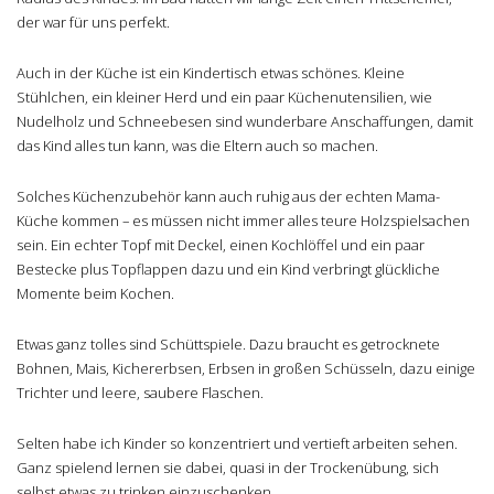
der war für uns perfekt.
Auch in der Küche ist ein Kindertisch etwas schönes. Kleine
Stühlchen, ein kleiner Herd und ein paar Küchenutensilien, wie
Nudelholz und Schneebesen sind wunderbare Anschaffungen, damit
das Kind alles tun kann, was die Eltern auch so machen.
Solches Küchenzubehör kann auch ruhig aus der echten Mama-
Küche kommen – es müssen nicht immer alles teure Holzspielsachen
sein. Ein echter Topf mit Deckel, einen Kochlöffel und ein paar
Bestecke plus Topflappen dazu und ein Kind verbringt glückliche
Momente beim Kochen.
Etwas ganz tolles sind Schüttspiele. Dazu braucht es getrocknete
Bohnen, Mais, Kichererbsen, Erbsen in großen Schüsseln, dazu einige
Trichter und leere, saubere Flaschen.
Selten habe ich Kinder so konzentriert und vertieft arbeiten sehen.
Ganz spielend lernen sie dabei, quasi in der Trockenübung, sich
selbst etwas zu trinken einzuschenken.