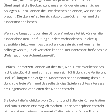
Überhaupt ist die Beobachtung unserer Kinder ein wesentliches
Anliegen: Nur so können die Erwachsenen erkennen, was ihr Kind
braucht. Die „Lehrer“ sollen sich absolut zurücknehmen und die
Kinder machen lassen.
Wenn die Umgebung von den „Großen“ vorbereitet ist, können die
Kinder ohne Reizüberflutung aus dem vorhandenen Spielzeug
auswählen. Jetzt kommt es darauf an, dass sie sich vollkommen in ihr
selbst gewählte „Spiel“ vertiefen können. Bei Montessori heißt das die
„Polarisation der Aufmerksamkeit“.
Einfach übersetzen können wir dies mit „Work-Flow“. Wer kennt das
nicht, wie glücklich und zufrieden man sich fühlt durch die Vertiefung
und Erfüllung in eine Aufgabe. Montessori ist der Meinung, dass nur
durch die freie Wahl und das selbständige Spielen echtes Interesse
am Gegenstand von Seiten des Kindes entsteht.
Sie betont die Wichtigkeit von Ordnung und Stille, die Konzentration
und somit Lernen erst möglich machen. Diese Atmosphäre entsteht
häufig erst nach etwas „Langeweile“, die meistens für uns Eltern