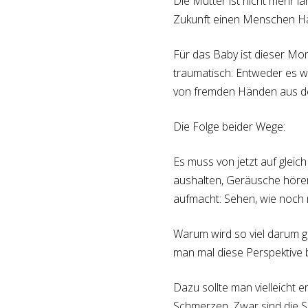
Die Mutter ist nicht mehr 
Zukunft einen Menschen Ha
Für das Baby ist dieser Mom
traumatisch: Entweder es w
von fremden Händen aus de
Die Folge beider Wege:
Es muss von jetzt auf glei
aushalten, Geräusche hören
aufmacht: Sehen, wie noch n
Warum wird so viel darum ge
man mal diese Perspektive be
Dazu sollte man vielleicht e
Schmerzen. Zwar sind die S