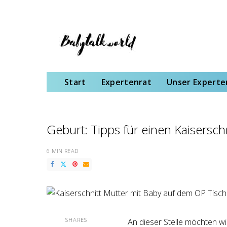
Start
Expertenrat
Unser Expertenteam
Schwangerschaft
Gebu
Start
Expertenrat
Unser Expert
Geburt: Tipps für einen Kaiserschn
6 MIN READ
SHARES
An dieser Stelle möchten w