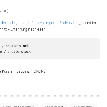
tion)
, der nicht gut verlief, aber ein gutes Ende nahm
„, könnt ihr
nitt – Erfahrung nachlesen.
 / shutterstock  

e / shutterstock
fe-Kurs am Säugling – ONLINE
Infos über Kaiserschnitt
Kaisergeburt
Kaiserschnitt