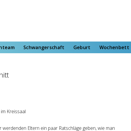
rt
Wochenbett
Von der Hebammenstudentin
enteam
Schwangerschaft
Geburt
Wochenbett
itt
ir werdenden Eltern ein paar Ratschläge geben, wie man