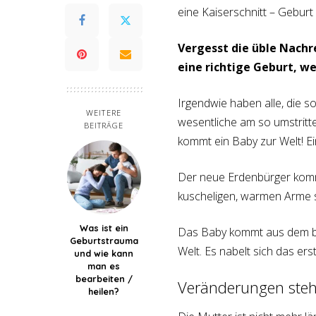
eine Kaiserschnitt – Geburt 
Vergesst die üble Nachr
eine richtige Geburt, w
Irgendwie haben alle, die 
WEITERE
wesentliche am so umstritte
BEITRÄGE
kommt ein Baby zur Welt! E
Der neue Erdenbürger komm
kuscheligen, warmen Arme s
Was ist ein
Das Baby kommt aus dem bi
Geburtstrauma
Welt. Es nabelt sich das er
und wie kann
man es
bearbeiten /
Veränderungen ste
heilen?