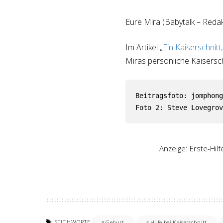
Eure Mira (Babytalk – Redak
Im Artikel „
Ein Kaiserschnitt
Miras persönliche Kaisersch
Beitragsfoto: jomphong
Foto 2: Steve Lovegrov
Anzeige: Erste-Hil
STICHWORTE
Geburt
Hilfe bei Kaiserschnitt