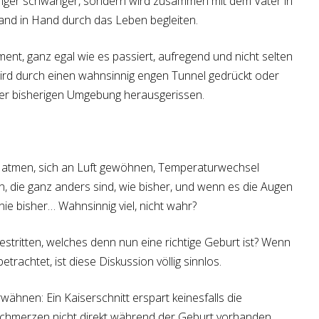
länger schwanger, sondern wird zusammen mit dem Vater in
nd in Hand durch das Leben begleiten.
ent, ganz egal wie es passiert, aufregend und nicht selten
ird durch einen wahnsinnig engen Tunnel gedrückt oder
r bisherigen Umgebung herausgerissen.
ch atmen, sich an Luft gewöhnen, Temperaturwechsel
, die ganz anders sind, wie bisher, und wenn es die Augen
ie bisher… Wahnsinnig viel, nicht wahr?
stritten, welches denn nun eine richtige Geburt ist? Wenn
trachtet, ist diese Diskussion völlig sinnlos.
rwähnen: Ein Kaiserschnitt erspart keinesfalls die
chmerzen nicht direkt während der Geburt vorhanden,