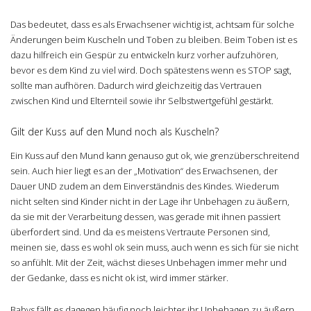
Das bedeutet, dass es als Erwachsener wichtig ist, achtsam für solche
Änderungen beim Kuscheln und Toben zu bleiben. Beim Toben ist es
dazu hilfreich ein Gespür zu entwickeln kurz vorher aufzuhören,
bevor es dem Kind zu viel wird. Doch spätestens wenn es STOP sagt,
sollte man aufhören. Dadurch wird gleichzeitig das Vertrauen
zwischen Kind und Elternteil sowie ihr Selbstwertgefühl gestärkt.
Gilt der Kuss auf den Mund noch als Kuscheln?
Ein Kuss auf den Mund kann genauso gut ok, wie grenzüberschreitend
sein. Auch hier liegt es an der „Motivation“ des Erwachsenen, der
Dauer UND zudem an dem Einverständnis des Kindes. Wiederum
nicht selten sind Kinder nicht in der Lage ihr Unbehagen zu äußern,
da sie mit der Verarbeitung dessen, was gerade mit ihnen passiert
überfordert sind. Und da es meistens Vertraute Personen sind,
meinen sie, dass es wohl ok sein muss, auch wenn es sich für sie nicht
so anfühlt. Mit der Zeit, wächst dieses Unbehagen immer mehr und
der Gedanke, dass es nicht ok ist, wird immer stärker.
Babys fällt es dagegen häufig noch leichter ihr Unbehagen zu äußern.