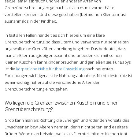
sexuellem Missbrauch und vielen anderen Arten von
Grenzüberschreitungen gemacht, als ich es mir vorher hätte
vorstellen können. Und diese geschahen (bei meinen Klienten) fast
ausnahmslos in der Kindheit.
In fast allen Fällen handelt es sich hierbei um eine klare
Grenzüberschreitung, so dass Eltern und Verwandte nur sehr selten
ungewollt eine Grenzüberschreitung begehen. Das bedeutet, dass
man als Eltern ausgiebig entspannt und unbedenklich mit seinen
Kleinen Kuscheln kann! Kinder brauchen und genießen sie. Für Babys
ist die
körperliche Nähe für ihre Entwicklung
nach neuesten
Forschungen wichtiger als die Nahrungsaufnahme. Nichtsdestotrotz ist
es mir wichtig, näher auf die verschiedene Arten der
Grenzüberschreitung einzugehen.
Wo liegen die Grenzen zwischen Kuscheln und einer
Grenzüberschreitung?
Grob kann man als Richtung die „Energie“ und /oder den Vorsatz des
Erwachsenen bzw. Älteren nennen, denn nicht selten sind es ältere
Brüder. Wenn man beispielsweise als Elternteil mit den Kleinen tobt