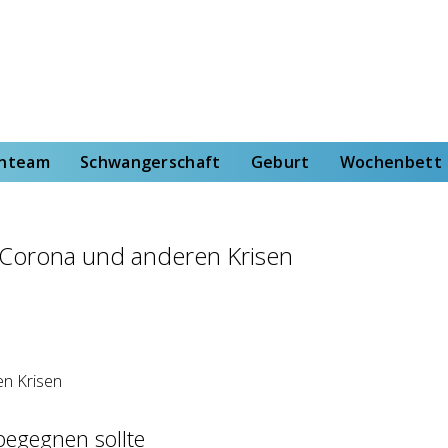
rt
Wochenbett
Von der Hebammenstudentin
enteam
Schwangerschaft
Geburt
Wochenbett
 Corona und anderen Krisen
begegnen sollte