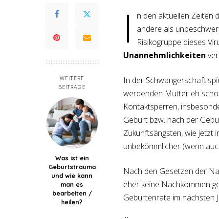
I
n den aktuellen Zeiten 
andere als unbeschwer
Risikogruppe dieses Viru
Unannehmlichkeiten
ver
WEITERE
In der Schwangerschaft spi
BEITRÄGE
werdenden Mutter eh schon
Kontaktsperren, insbesonde
Geburt bzw. nach der Gebur
Zukunftsängsten, wie jetzt 
unbekömmlicher (wenn auch 
Was ist ein
Geburtstrauma
Nach den Gesetzen der Na
und wie kann
eher keine Nachkommen geze
man es
bearbeiten /
Geburtenrate im nächsten J
heilen?