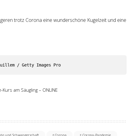
geren trotz Corona eine wunderschöne Kugelzeit und eine
!
uillem / Getty Images Pro
fe-Kurs am Säugling – ONLINE
ste und Schwangerschaft
Corona
Corona-Pandemie