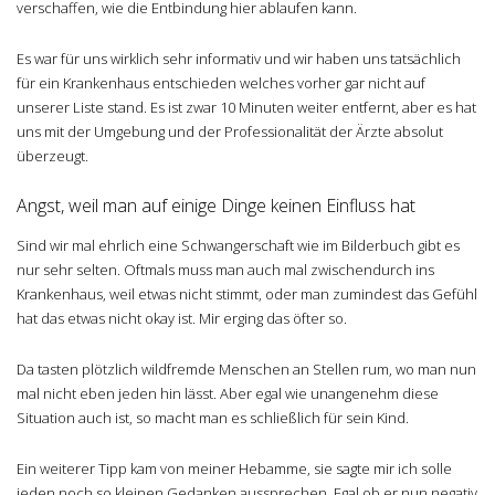
verschaffen, wie die Entbindung hier ablaufen kann.
Es war für uns wirklich sehr informativ und wir haben uns tatsächlich
für ein Krankenhaus entschieden welches vorher gar nicht auf
unserer Liste stand. Es ist zwar 10 Minuten weiter entfernt, aber es hat
uns mit der Umgebung und der Professionalität der Ärzte absolut
überzeugt.
Angst, weil man auf einige Dinge keinen Einfluss hat
Sind wir mal ehrlich eine Schwangerschaft wie im Bilderbuch gibt es
nur sehr selten. Oftmals muss man auch mal zwischendurch ins
Krankenhaus, weil etwas nicht stimmt, oder man zumindest das Gefühl
hat das etwas nicht okay ist. Mir erging das öfter so.
Da tasten plötzlich wildfremde Menschen an Stellen rum, wo man nun
mal nicht eben jeden hin lässt. Aber egal wie unangenehm diese
Situation auch ist, so macht man es schließlich für sein Kind.
Ein weiterer Tipp kam von meiner Hebamme, sie sagte mir ich solle
jeden noch so kleinen Gedanken aussprechen. Egal ob er nun negativ