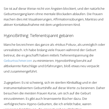
Sie ist auf diese Weise nicht von Ängsten blockiert, und der natürliche
Geburtsvorgang kann ohne mentale Blockaden ablaufen. Die Frauen
machen dies mit Visualisierungen, Affirmationsübungen, Mantras und
aktiver Kontaktaufnahme mit dem ungeborenen Kind.
HypnoBirthing: Tiefenentspannt gebären
Manche bezeichnen das ganze als «Hokus Pokus», als unmöglich oder
unrealistisch. Ich habe bislang viele Frauen während der Geburt
betreut, die es geschafft haben mittels Tiefenentspannung die
Geburtsschmerzen
zu minimieren. Hypnobirthing beruht auf
altbekannte Ratschläge und Erfahrungen, bloß etwas neu verpackt
und zusammengeführt.
Zugegeben: Es ist schwierig, sich im sterilen Klinikalltag und in der
instrumentalisierten Geburtshilfe auf diese Werte zu besinnen. Daher
besuchen die meisten Frauen Kurse, um sich auf die Geburt
einzustimmen. Es gibt auch lesenswerte Bücher dazu. Die
«erfolgreichen» Hypno-Geburten, die ich erlebt habe, waren