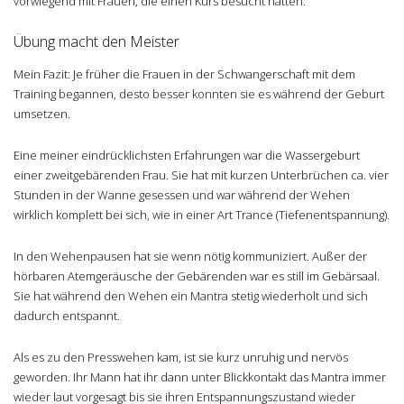
vorwiegend mit Frauen, die einen Kurs besucht hatten.
Übung macht den Meister
Mein Fazit: Je früher die Frauen in der Schwangerschaft mit dem
Training begannen, desto besser konnten sie es während der Geburt
umsetzen.
Eine meiner eindrücklichsten Erfahrungen war die Wassergeburt
einer zweitgebärenden Frau. Sie hat mit kurzen Unterbrüchen ca. vier
Stunden in der Wanne gesessen und war während der Wehen
wirklich komplett bei sich, wie in einer Art Trance (Tiefenentspannung).
In den Wehenpausen hat sie wenn nötig kommuniziert. Außer der
hörbaren Atemgeräusche der Gebärenden war es still im Gebärsaal.
Sie hat während den Wehen ein Mantra stetig wiederholt und sich
dadurch entspannt.
Als es zu den Presswehen kam, ist sie kurz unruhig und nervös
geworden. Ihr Mann hat ihr dann unter Blickkontakt das Mantra immer
wieder laut vorgesagt bis sie ihren Entspannungszustand wieder