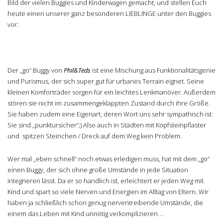
Bild der vielen Buggies und Kinderwagen gemacht, und stellen Euch
heute einen unserer ganz besonderen LIEBLINGE unter den Buggies
vor:
Der „go“ Buggy von
Phil&Teds
ist eine Mischung aus Funktionalitätsgenie
und Purismus, der sich super gut für urbanes Terrain eignet. Seine
kleinen Komforträder sorgen für ein leichtes Lenkmanöver. Außerdem
stören sie nicht im zusammengeklappten Zustand durch ihre Größe.
Sie haben zudem eine Eigenart, deren Wort uns sehr sympathisch ist:
Sie sind „punktursicher“;) Also auch in Städten mit Kopfsteinpflaster
und spitzen Steinchen / Dreck auf dem Weg kein Problem.
Wer mal „eben schnell“ noch etwas erledigen muss, hat mit dem „go“
einen Buggy, der sich ohne große Umstände in jede Situation
integrieren lässt. Da er so handlich ist, erleichtert er jeden Weg mit
Kind und spart so viele Nerven und Energien im Alltag von Eltern. Wir
haben ja schließlich schon genug nerventreibende Umstände, die
einem das Leben mit Kind unnötig verkomplizieren …