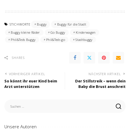
STICHWORTE
Buggy
Buggy für die Stadt
Buggy kleine Räder
Go Buggy
Kinderwagen
Phil&Teds Buggy
Phil&Teds go
Stadtbuggy
SHARES
VORHERIGER ARTIKEL
NÄCHSTER ARTIKEL
So könnt ihr euer Kind beim
Der Stillstreik – wenn dein
Arzt unterstützen
Baby die Brust anschreit
Unsere Autoren