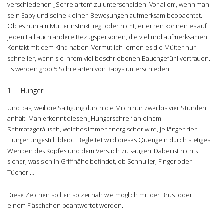
verschiedenen „Schreiarten“ zu unterscheiden. Vor allem, wenn man
sein Baby und seine kleinen Bewegungen aufmerksam beobachtet.
Ob es nun am Mutterinstinkt liegt oder nicht, erlernen können es auf
jeden Fall auch andere Bezugspersonen, die viel und aufmerksamen
Kontakt mit dem Kind haben. Vermutlich lernen es die Mütter nur
schneller, wenn sie ihrem viel beschriebenen Bauchgefühl vertrauen.
Es werden grob 5 Schreiarten von Babys unterschieden.
1. Hunger
Und das, weil die Sättigung durch die Milch nur zwei bis vier Stunden
anhält. Man erkennt diesen „Hungerschrei“ an einem
Schmatzgeräusch, welches immer energischer wird, je länger der
Hunger ungestillt bleibt. Begleitet wird dieses Quengeln durch stetiges
Wenden des Kopfes und dem Versuch zu saugen. Dabei ist nichts
sicher, was sich in Griffnähe befindet, ob Schnuller, Finger oder
Tücher …
Diese Zeichen sollten so zeitnah wie möglich mit der Brust oder
einem Fläschchen beantwortet werden.