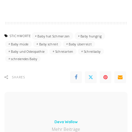
STICHWORTE
Baby hat Schmerzen
Baby hungrig
Baby müde
Baby schreit
Baby überreizt
Baby und Osteopathie
Schreiarten
Schreibaby
schreiendes Baby
SHARES
Deva Wallow
Mehr Beiträge