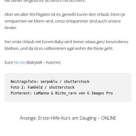
Mit dieser vergesst Ihr sicherlich nichts mehr.
Aber am aller Wichtigsten ist es, genießt Euren den Urlaub. Denn je
entspannter wir Eltern sind, umso entspannter sind auch unsere
Kinder.
Der erste Urlaub mit Eurem Baby wird immer etwas ganz besonderes
bleiben, und da ist es vollkommen egal wohin die Reise geht.
Eure
Nicole
(Babytalk – Autorin)
Beitragsfoto: serpeblu / shutterstock

Foto 2: FamVeld / shutterstock

Pinterest: LeManna & Bicho_raro von G Images Pro
Anzeige: Erste-Hilfe-Kurs am Säugling – ONLINE