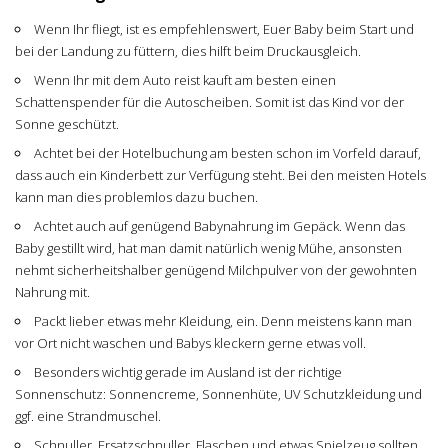
Wenn Ihr fliegt, ist es empfehlenswert, Euer Baby beim Start und
bei der Landung zu füttern, dies hilft beim Druckausgleich.
Wenn Ihr mit dem Auto reist kauft am besten einen
Schattenspender für die Autoscheiben. Somit ist das Kind vor der
Sonne geschützt.
Achtet bei der Hotelbuchung am besten schon im Vorfeld darauf,
dass auch ein Kinderbett zur Verfügung steht. Bei den meisten Hotels
kann man dies problemlos dazu buchen.
Achtet auch auf genügend Babynahrung im Gepäck. Wenn das
Baby gestillt wird, hat man damit natürlich wenig Mühe, ansonsten
nehmt sicherheitshalber genügend Milchpulver von der gewohnten
Nahrung mit.
Packt lieber etwas mehr Kleidung, ein. Denn meistens kann man
vor Ort nicht waschen und Babys kleckern gerne etwas voll.
Besonders wichtig gerade im Ausland ist der richtige
Sonnenschutz: Sonnencreme, Sonnenhüte, UV Schutzkleidung und
ggf. eine Strandmuschel.
Schnuller, Ersatzschnuller, Flaschen und etwas Spielzeug sollten