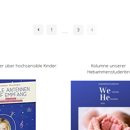
…
1
3
4
er über hochsensible Kinder:
Kolumne unserer
Hebammenstudentin