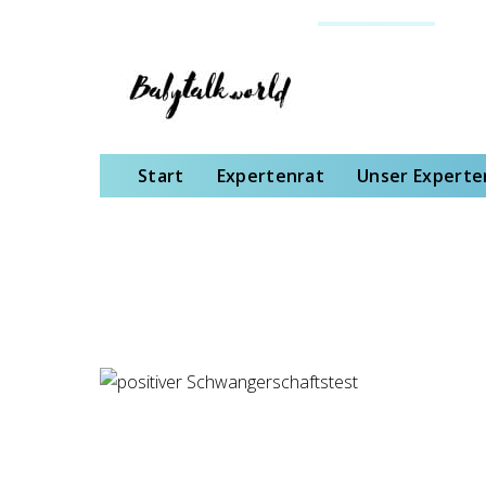
Start
Expertenrat
Unser Expertenteam
Schwangerschaft
Gebu
Start
Expertenrat
Unser Expert