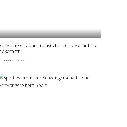
Schwierige Hebammensuche – und wo ihr Hilfe
bekommt
von
Yasmin Neese
Posted
by