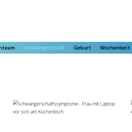
rt
Wochenbett
Von der Hebammenstudentin
enteam
Schwangerschaft
Geburt
Wochenbett
Schwangerschaft