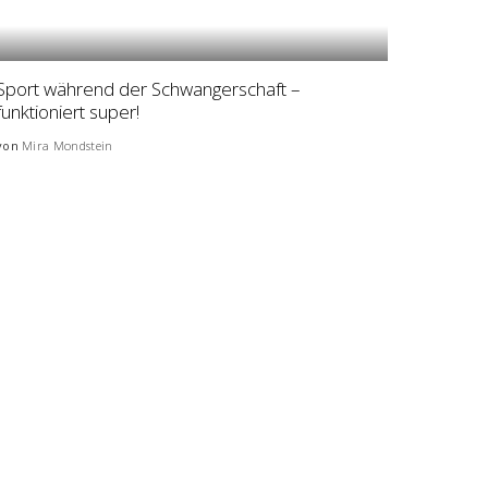
Sport während der Schwangerschaft –
funktioniert super!
von
Mira Mondstein
Posted
by