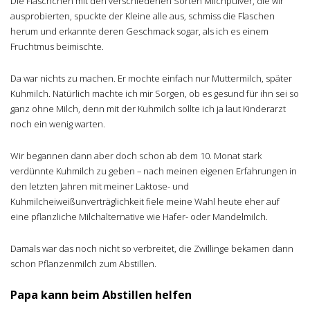
Die Fläschchen mit den verschiedenen Sorten Milchpulver, die wir
ausprobierten, spuckte der Kleine alle aus, schmiss die Flaschen
herum und erkannte deren Geschmack sogar, als ich es einem
Fruchtmus beimischte.
Da war nichts zu machen. Er mochte einfach nur Muttermilch, später
Kuhmilch. Natürlich machte ich mir Sorgen, ob es gesund für ihn sei so
ganz ohne Milch, denn mit der Kuhmilch sollte ich ja laut Kinderarzt
noch ein wenig warten.
Wir begannen dann aber doch schon ab dem 10. Monat stark
verdünnte Kuhmilch zu geben – nach meinen eigenen Erfahrungen in
den letzten Jahren mit meiner Laktose- und
Kuhmilcheiweißunverträglichkeit fiele meine Wahl heute eher auf
eine pflanzliche Milchalternative wie Hafer- oder Mandelmilch.
Damals war das noch nicht so verbreitet, die Zwillinge bekamen dann
schon Pflanzenmilch zum Abstillen.
Papa kann beim Abstillen helfen