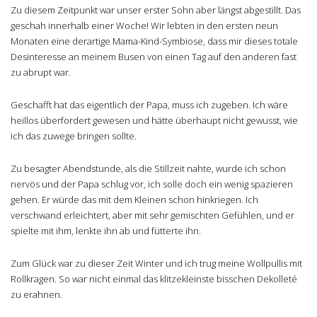
Zu diesem Zeitpunkt war unser erster Sohn aber längst abgestillt. Das
geschah innerhalb einer Woche! Wir lebten in den ersten neun
Monaten eine derartige Mama-Kind-Symbiose, dass mir dieses totale
Desinteresse an meinem Busen von einen Tag auf den anderen fast
zu abrupt war.
Geschafft hat das eigentlich der Papa, muss ich zugeben. Ich wäre
heillos überfordert gewesen und hätte überhaupt nicht gewusst, wie
ich das zuwege bringen sollte.
Zu besagter Abendstunde, als die Stillzeit nahte, wurde ich schon
nervös und der Papa schlug vor, ich solle doch ein wenig spazieren
gehen. Er würde das mit dem Kleinen schon hinkriegen. Ich
verschwand erleichtert, aber mit sehr gemischten Gefühlen, und er
spielte mit ihm, lenkte ihn ab und fütterte ihn.
Zum Glück war zu dieser Zeit Winter und ich trug meine Wollpullis mit
Rollkragen. So war nicht einmal das klitzekleinste bisschen Dekolleté
zu erahnen.