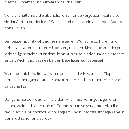
diesmal Sommer und wir waren viel draußen.
Vielleicht hatten sie die abendliche Stillrunde vergessen, weil sie so
viel im Garten entdeckten? Wir kuschelten jetzt einfach jeden Abend
ohne Stillen.
Der beste Tipp ist wohl, auf seine eigenen Wünsche zu hören und
behutsam, aber mit innerer Überzeugung dem Kind nahe zu bringen.
Jede Stillgeschichte ist anders, kann kürzer sein oder um viele Monate
länger. Wichtig ist, dass es beiden Beteiligten gut dabei geht.
Wenn wer nicht weiter weiß, hat bestimmt die Hebammen Tipps
bereit. Im Netz gibt es auch Kontakt zu den Stillberaterinnen z.B. von
La Leche liga.
Übrigens: Zu den Kräutern, die den Milchfluss verringern, gehören
Salbei, Walnussblätter und Pfefferminze. Ein so genannter Abstilltee
reduziert die Milchproduktion langsam und bildet das Bindegewebe in
der Brust schonend zurück.