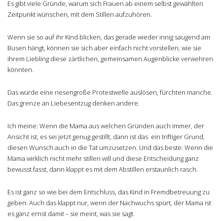
Es gibt viele Gründe, warum sich Frauen ab einem selbst gewählten
Zeitpunkt wünschen, mit dem Stillen aufzuhören.
Wenn sie so auf ihr Kind blicken, das gerade wieder innig saugend am
Busen hängt, können sie sich aber einfach nicht vorstellen, wie sie
ihrem Liebling diese zärtlichen, gemeinsamen Augenblicke verwehren
könnten.
Das würde eine riesengroße Protestwelle auslösen, fürchten manche.
Das grenze an Liebesentzug denken andere.
Ich meine: Wenn die Mama aus welchen Gründen auch immer, der
Ansicht ist, es sei jetzt genug gestillt, dann ist das ein triftiger Grund,
diesen Wunsch auch in die Tat umzusetzen. Und das beste: Wenn die
Mama wirklich nicht mehr stillen will und diese Entscheidung ganz
bewusst fasst, dann klappt es mit dem Abstillen erstaunlich rasch.
Es ist ganz so wie bei dem Entschluss, das Kind in Fremdbetreuung zu
geben: Auch das klappt nur, wenn der Nachwuchs spürt, der Mama ist
es ganz ernst damit – sie meint, was sie sagt.