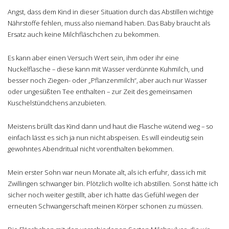
Angst, dass dem Kind in dieser Situation durch das Abstillen wichtige
Nährstoffe fehlen, muss also niemand haben. Das Baby braucht als
Ersatz auch keine Milchfläschchen zu bekommen.
Es kann aber einen Versuch Wert sein, ihm oder ihr eine
Nuckelflasche – diese kann mit Wasser verdünnte Kuhmilch, und
besser noch Ziegen- oder „Pflanzenmilch“, aber auch nur Wasser
oder ungesüßten Tee enthalten – zur Zeit des gemeinsamen
Kuschelstündchens anzubieten.
Meistens brüllt das Kind dann und haut die Flasche wütend weg – so
einfach lässt es sich ja nun nicht abspeisen. Es will eindeutig sein
gewohntes Abendritual nicht vorenthalten bekommen.
Mein erster Sohn war neun Monate alt, als ich erfuhr, dass ich mit
Zwillingen schwanger bin. Plötzlich wollte ich abstillen. Sonst hätte ich
sicher noch weiter gestillt, aber ich hatte das Gefühl wegen der
erneuten Schwangerschaft meinen Körper schonen zu müssen.