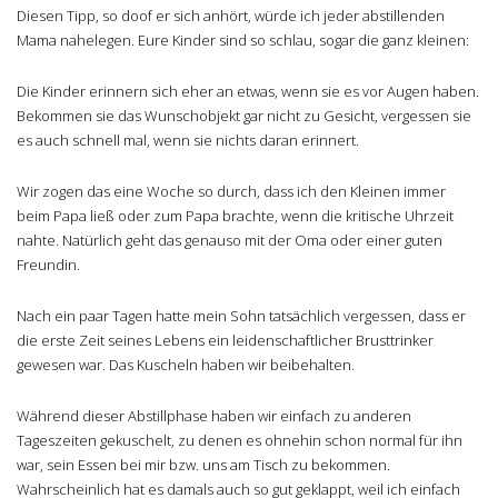
Diesen Tipp, so doof er sich anhört, würde ich jeder abstillenden
Mama nahelegen. Eure Kinder sind so schlau, sogar die ganz kleinen:
Die Kinder erinnern sich eher an etwas, wenn sie es vor Augen haben.
Bekommen sie das Wunschobjekt gar nicht zu Gesicht, vergessen sie
es auch schnell mal, wenn sie nichts daran erinnert.
Wir zogen das eine Woche so durch, dass ich den Kleinen immer
beim Papa ließ oder zum Papa brachte, wenn die kritische Uhrzeit
nahte. Natürlich geht das genauso mit der Oma oder einer guten
Freundin.
Nach ein paar Tagen hatte mein Sohn tatsächlich vergessen, dass er
die erste Zeit seines Lebens ein leidenschaftlicher Brusttrinker
gewesen war. Das Kuscheln haben wir beibehalten.
Während dieser Abstillphase haben wir einfach zu anderen
Tageszeiten gekuschelt, zu denen es ohnehin schon normal für ihn
war, sein Essen bei mir bzw. uns am Tisch zu bekommen.
Wahrscheinlich hat es damals auch so gut geklappt, weil ich einfach