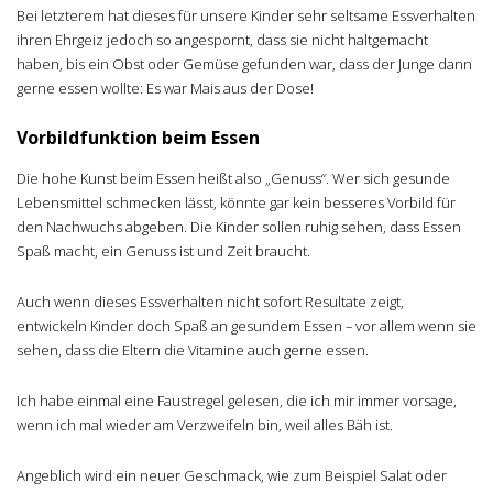
Bei letzterem hat dieses für unsere Kinder sehr seltsame Essverhalten
ihren Ehrgeiz jedoch so angespornt, dass sie nicht haltgemacht
haben, bis ein Obst oder Gemüse gefunden war, dass der Junge dann
gerne essen wollte: Es war Mais aus der Dose!
Vorbildfunktion beim Essen
Die hohe Kunst beim Essen heißt also „Genuss“. Wer sich gesunde
Lebensmittel schmecken lässt, könnte gar kein besseres Vorbild für
den Nachwuchs abgeben. Die Kinder sollen ruhig sehen, dass Essen
Spaß macht, ein Genuss ist und Zeit braucht.
Auch wenn dieses Essverhalten nicht sofort Resultate zeigt,
entwickeln Kinder doch Spaß an gesundem Essen – vor allem wenn sie
sehen, dass die Eltern die Vitamine auch gerne essen.
Ich habe einmal eine Faustregel gelesen, die ich mir immer vorsage,
wenn ich mal wieder am Verzweifeln bin, weil alles Bäh ist.
Angeblich wird ein neuer Geschmack, wie zum Beispiel Salat oder