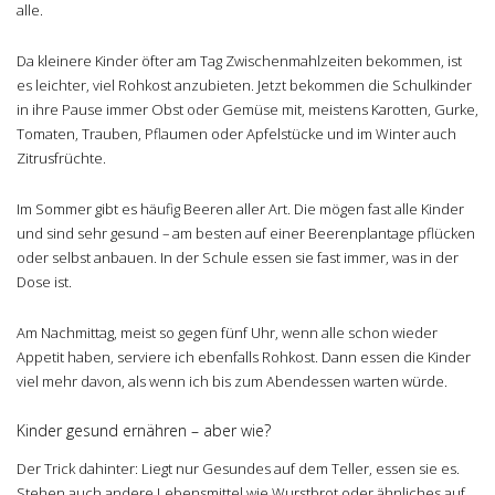
alle.
Da kleinere Kinder öfter am Tag Zwischenmahlzeiten bekommen, ist
es leichter, viel Rohkost anzubieten. Jetzt bekommen die Schulkinder
in ihre Pause immer Obst oder Gemüse mit, meistens Karotten, Gurke,
Tomaten, Trauben, Pflaumen oder Apfelstücke und im Winter auch
Zitrusfrüchte.
Im Sommer gibt es häufig Beeren aller Art. Die mögen fast alle Kinder
und sind sehr gesund – am besten auf einer Beerenplantage pflücken
oder selbst anbauen. In der Schule essen sie fast immer, was in der
Dose ist.
Am Nachmittag, meist so gegen fünf Uhr, wenn alle schon wieder
Appetit haben, serviere ich ebenfalls Rohkost. Dann essen die Kinder
viel mehr davon, als wenn ich bis zum Abendessen warten würde.
Kinder gesund ernähren – aber wie?
Der Trick dahinter: Liegt nur Gesundes auf dem Teller, essen sie es.
Stehen auch andere Lebensmittel wie Wurstbrot oder ähnliches auf