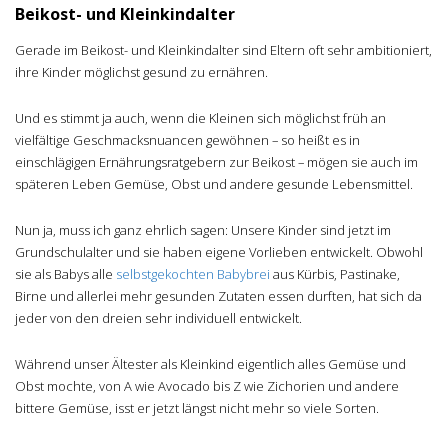
Beikost- und Kleinkindalter
Gerade im Beikost- und Kleinkindalter sind Eltern oft sehr ambitioniert,
ihre Kinder möglichst gesund zu ernähren.
Und es stimmt ja auch, wenn die Kleinen sich möglichst früh an
vielfältige Geschmacksnuancen gewöhnen – so heißt es in
einschlägigen Ernährungsratgebern zur Beikost – mögen sie auch im
späteren Leben Gemüse, Obst und andere gesunde Lebensmittel.
Nun ja, muss ich ganz ehrlich sagen: Unsere Kinder sind jetzt im
Grundschulalter und sie haben eigene Vorlieben entwickelt. Obwohl
sie als Babys alle
selbstgekochten Babybrei
aus Kürbis, Pastinake,
Birne und allerlei mehr gesunden Zutaten essen durften, hat sich da
jeder von den dreien sehr individuell entwickelt.
Während unser Ältester als Kleinkind eigentlich alles Gemüse und
Obst mochte, von A wie Avocado bis Z wie Zichorien und andere
bittere Gemüse, isst er jetzt längst nicht mehr so viele Sorten.