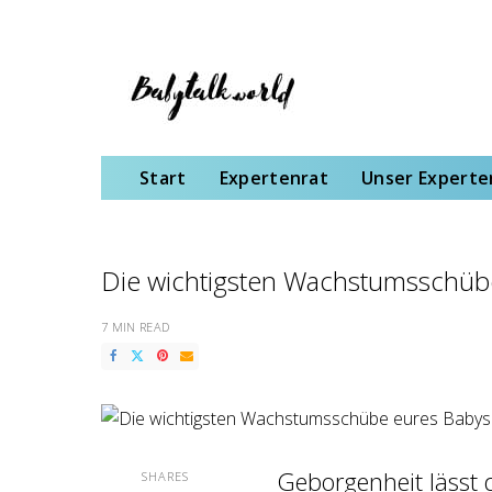
Start
Expertenrat
Unser Expertenteam
Schwangerschaft
Gebu
Start
Expertenrat
Unser Expert
Die wichtigsten Wachstumsschüb
7 MIN READ
Geborgenheit lässt 
SHARES