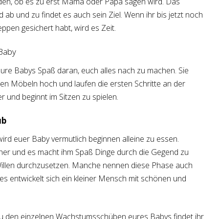
n, ob es zu erst Mama oder Papa sagen wird. Das
nd ab und zu findet es auch sein Ziel. Wenn ihr bis jetzt noch
ppen gesichert habt, wird es Zeit.
Baby
eure Babys Spaß daran, euch alles nach zu machen.
Sie
hen Möbeln hoch und laufen die ersten Schritte an der
r und beginnt im Sitzen zu spielen.
ub
ird euer Baby vermutlich beginnen alleine zu essen.
 sicher und es macht ihm Spaß Dinge durch die Gegend zu
Willen durchzusetzen. Manche nennen diese Phase auch
es entwickelt sich ein kleiner Mensch mit schönen und
 zu den einzelnen Wachstumsschüben eures Babys findet ihr