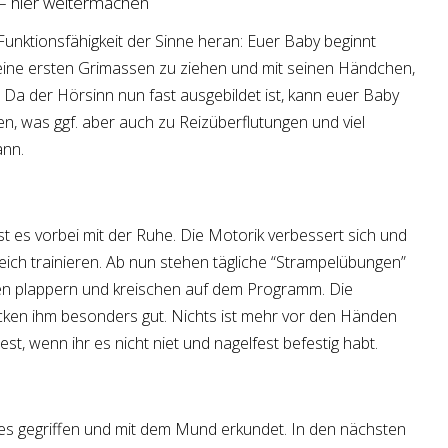
– hier weitermachen
e Funktionsfähigkeit der Sinne heran: Euer Baby beginnt
 seine ersten Grimassen zu ziehen und mit seinen Händchen,
 Da der Hörsinn nun fast ausgebildet ist, kann euer Baby
, was ggf. aber auch zu Reizüberflutungen und viel
ann.
t es vorbei mit der Ruhe. Die Motorik verbessert sich und
leich trainieren. Ab nun stehen tägliche “Strampelübungen”
en plappern und kreischen auf dem Programm. Die
en ihm besonders gut. Nichts ist mehr vor den Händen
t, wenn ihr es nicht niet und nagelfest befestig habt.
les gegriffen und mit dem Mund erkundet. In den nächsten