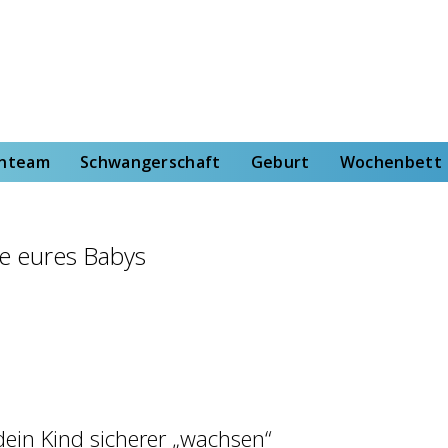
rt
Wochenbett
Von der Hebammenstudentin
enteam
Schwangerschaft
Geburt
Wochenbett
e eures Babys
dein Kind sicherer „wachsen“