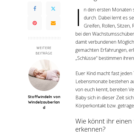
I
n den ersten Monaten 
durch. Dabei lernt es s
Greifen, Rollen, Sitzen
bei den Wachstumsschüben g
damit verbundenen Möglich
WEITERE
gemachten Erfahrungen, erl
BEITRÄGE
„Schlüsse“ bestimmen ihren 
Euer Kind macht fast jeden
Lebensmonate bestehen aus 
von euch kennt, bereiten Ve
Baby sich in dieser Zeit sic
Stoffwindeln von
Windelzauberlan
Körperkontakt bzw. getrag
d
Wie könnt ihr eine
erkennen?