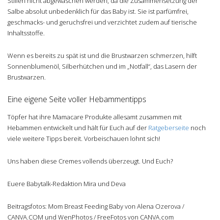
Stillen nicht abgewaschen werden, da die Zusammensetzung der
Salbe absolut unbedenklich für das Baby ist. Sie ist parfümfrei,
geschmacks- und geruchsfrei und verzichtet zudem auf tierische
Inhaltsstoffe.
Wenn es bereits zu spät ist und die Brustwarzen schmerzen, hilft
Sonnenblumenöl, Silberhütchen und im „Notfall“, das Lasern der
Brustwarzen.
Eine eigene Seite voller Hebammentipps
Töpfer hat ihre Mamacare Produkte allesamt zusammen mit
Hebammen entwickelt und hält für Euch auf der
Ratgeberseite
noch
viele weitere Tipps bereit. Vorbeischauen lohnt sich!
Uns haben diese Cremes vollends überzeugt. Und Euch?
Euere Babytalk-Redaktion Mira und Deva
Beitragsfotos: Mom Breast Feeding Baby von Alena Ozerova /
CANVA.COM und WenPhotos / FreeFotos von CANVA.com