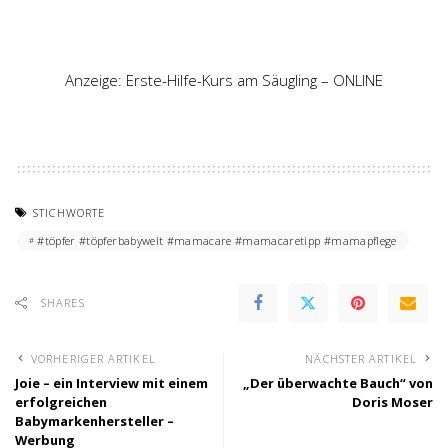
Anzeige: Erste-Hilfe-Kurs am Säugling – ONLINE
STICHWORTE
#töpfer #töpferbabywelt #mamacare #mamacaretipp #mamapflege
SHARES
VORHERIGER ARTIKEL
NÄCHSTER ARTIKEL
Joie – ein Interview mit einem
„Der überwachte Bauch“ von
erfolgreichen
Doris Moser
Babymarkenhersteller –
Werbung