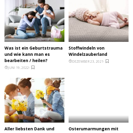
Was ist ein Geburtstrauma
Stoffwindeln von
und wie kann man es
Windelzauberland
bearbeiten / heilen?
DEZEMBER 23, 2021
JUNI 19, 2022
Aller liebsten Dank und
Osterumarmungen mit