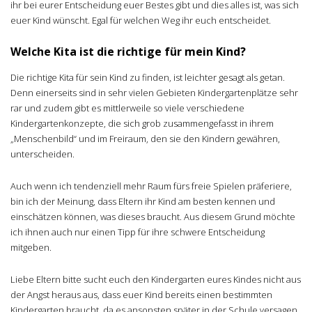
ihr bei eurer Entscheidung euer Bestes gibt und dies alles ist, was sich
euer Kind wünscht. Egal für welchen Weg ihr euch entscheidet.
Welche Kita ist die richtige für mein Kind?
Die richtige Kita für sein Kind zu finden, ist leichter gesagt als getan.
Denn einerseits sind in sehr vielen Gebieten Kindergartenplätze sehr
rar und zudem gibt es mittlerweile so viele verschiedene
Kindergartenkonzepte, die sich grob zusammengefasst in ihrem
„Menschenbild“ und im Freiraum, den sie den Kindern gewähren,
unterscheiden.
Auch wenn ich tendenziell mehr Raum fürs freie Spielen präferiere,
bin ich der Meinung, dass Eltern ihr Kind am besten kennen und
einschätzen können, was dieses braucht. Aus diesem Grund möchte
ich ihnen auch nur einen Tipp für ihre schwere Entscheidung
mitgeben.
Liebe Eltern bitte sucht euch den Kindergarten eures Kindes nicht aus
der Angst heraus aus, dass euer Kind bereits einen bestimmten
Kindergarten braucht, da es ansonsten später in der Schule versagen