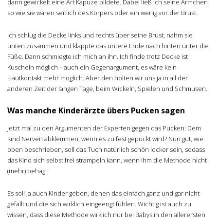
dann gewickelt eine Art Kapuze bildete. Dabei ließ ich seine Ärmchen
so wie sie waren seitlich des Körpers oder ein wenig vor der Brust.
Ich schlug die Decke links und rechts über seine Brust, nahm sie
unten zusammen und klappte das untere Ende nach hinten unter die
Füße. Dann schmiegte ich mich an ihn. Ich finde trotz Decke ist
Kuscheln möglich – auch ein Gegenargument, es wäre kein
Hautkontakt mehr möglich. Aber den holten wir uns ja in all der
anderen Zeit der langen Tage, beim Wickeln, Spielen und Schmusen..
Was manche Kinderärzte übers Pucken sagen
Jetzt mal zu den Argumenten der Experten gegen das Pucken: Dem
Kind Nerven abklemmen, wenn es zu fest gepuckt wird? Nun gut, wie
oben beschrieben, soll das Tuch natürlich schön locker sein, sodass
das Kind sich selbst frei strampeln kann, wenn ihm die Methode nicht
(mehr) behagt.
Es soll ja auch Kinder geben, denen das einfach ganz und gar nicht
gefällt und die sich wirklich eingeengt fühlen. Wichtig ist auch zu
wissen, dass diese Methode wirklich nur bei Babys in den allerersten