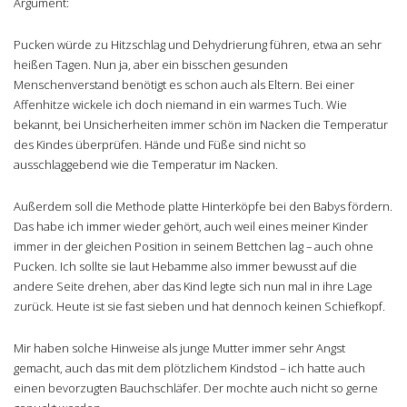
Argument:
Pucken würde zu Hitzschlag und Dehydrierung führen, etwa an sehr
heißen Tagen. Nun ja, aber ein bisschen gesunden
Menschenverstand benötigt es schon auch als Eltern. Bei einer
Affenhitze wickele ich doch niemand in ein warmes Tuch. Wie
bekannt, bei Unsicherheiten immer schön im Nacken die Temperatur
des Kindes überprüfen. Hände und Füße sind nicht so
ausschlaggebend wie die Temperatur im Nacken.
Außerdem soll die Methode platte Hinterköpfe bei den Babys fördern.
Das habe ich immer wieder gehört, auch weil eines meiner Kinder
immer in der gleichen Position in seinem Bettchen lag – auch ohne
Pucken. Ich sollte sie laut Hebamme also immer bewusst auf die
andere Seite drehen, aber das Kind legte sich nun mal in ihre Lage
zurück. Heute ist sie fast sieben und hat dennoch keinen Schiefkopf.
Mir haben solche Hinweise als junge Mutter immer sehr Angst
gemacht, auch das mit dem plötzlichem Kindstod – ich hatte auch
einen bevorzugten Bauchschläfer. Der mochte auch nicht so gerne