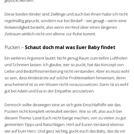
gepuckt werden.
Diese beiden Kinder sind Zwillinge und auch bei ihnen habe ich nicht
regelmäßig gepuckt, sondern nur bei Bedarf – wie gesagt – wenn eine
Notwendigkeit besteht, also wenn ein Kind über einen längeren
Zeitraum wirklich nicht von alleine zur Ruhe kommt.
Pucken –
Schaut doch mal was Euer Baby findet
Ein weiteres Argument lautet: Nicht genug Raum zum tiefen Luftholen
und Schreien lassen. Ich glaube, wer so puckt, hat das Konzept von
Liebe und Bedürfnisorientierung nicht verstanden. Aber es muss wohl
so sein, dass Kinderärzte auf solche Problematiken hinweisen, denn
anscheinend ist so ein Wissen nicht vorauszusetzen. Dann ist es wohl
gut bei Adam und Eva in der Empathie anzusetzen.
Dennoch sollte deswegen eine an sich gute Einschlafhilfe wie das
Pucken nicht komplett verteufelt werden. Wie so oft, also auch bei
diesem Thema: Lasst Euch nicht bange machen, von zu vielen zu gut
gemeinten Tipps und Ratschlägen. Hört auf Euren Verstand ebenso
wie auf Euer Herz. Und ganz wichtig, guckt euch das Baby, das da vor