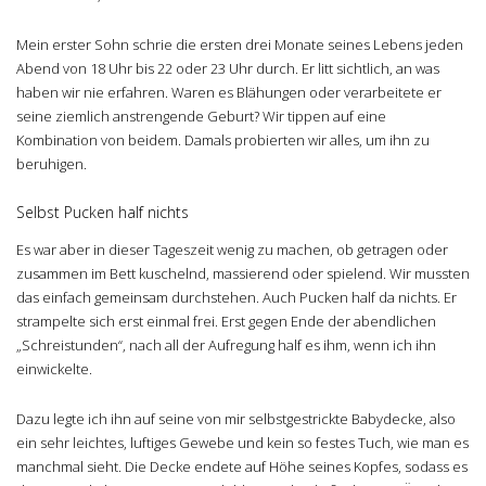
Mein erster Sohn schrie die ersten drei Monate seines Lebens jeden
Abend von 18 Uhr bis 22 oder 23 Uhr durch. Er litt sichtlich, an was
haben wir nie erfahren. Waren es Blähungen oder verarbeitete er
seine ziemlich anstrengende Geburt? Wir tippen auf eine
Kombination von beidem. Damals probierten wir alles, um ihn zu
beruhigen.
Selbst Pucken half nichts
Es war aber in dieser Tageszeit wenig zu machen, ob getragen oder
zusammen im Bett kuschelnd, massierend oder spielend. Wir mussten
das einfach gemeinsam durchstehen. Auch Pucken half da nichts. Er
strampelte sich erst einmal frei. Erst gegen Ende der abendlichen
„Schreistunden“, nach all der Aufregung half es ihm, wenn ich ihn
einwickelte.
Dazu legte ich ihn auf seine von mir selbstgestrickte Babydecke, also
ein sehr leichtes, luftiges Gewebe und kein so festes Tuch, wie man es
manchmal sieht. Die Decke endete auf Höhe seines Kopfes, sodass es