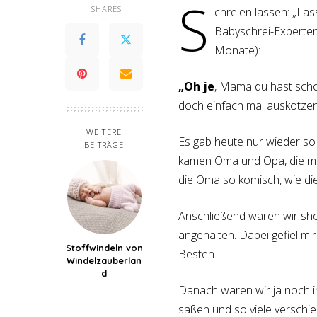
S
SHARES
chreien lassen: „Las
Babyschrei-Experten
Monate):
„Oh je
, Mama du hast scho
doch einfach mal auskotzen
WEITERE
Es gab heute nur wieder s
BEITRÄGE
kamen Oma und Opa, die mic
die Oma so komisch, wie di
Anschließend waren wir sho
angehalten. Dabei gefiel m
Stoffwindeln von
Besten.
Windelzauberlan
d
Danach waren wir ja noch i
saßen und so viele verschi