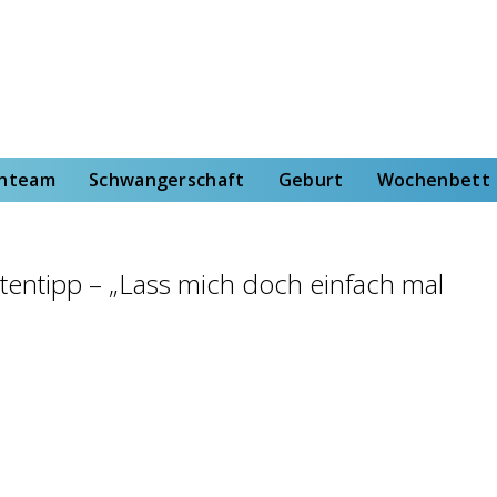
rt
Wochenbett
Von der Hebammenstudentin
enteam
Schwangerschaft
Geburt
Wochenbett
rtentipp – „Lass mich doch einfach mal