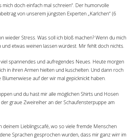
s mich doch einfach mal schreien“. Der humorvolle
beitrag von unserem jüngsten Experten „Karlchen“ (6
n wieder Stress. Was soll ich bloß machen? Wenn du mich
 und etwas weinen lassen würdest. Mir fehlt doch nichts.
o viel spannendes und aufregendes Neues. Heute morgen
h in ihren Armen hielten und kuschelten. Und dann roch
e Blumenwiese auf der wir mal gepicknickt haben.
ppen und du hast mir alle möglichen Shirts und Hosen
ir der graue Zweireiher an der Schaufensterpuppe am
n deinem Lieblingscafé, wo so viele fremde Menschen
edene Sprachen gesprochen wurden, dass mir ganz wirr im