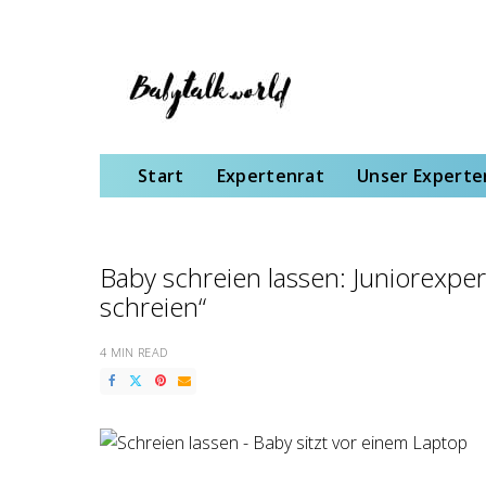
Start
Expertenrat
Unser Expertenteam
Schwangerschaft
Gebu
Start
Expertenrat
Unser Expert
Baby schreien lassen: Juniorexpe
schreien“
4 MIN READ