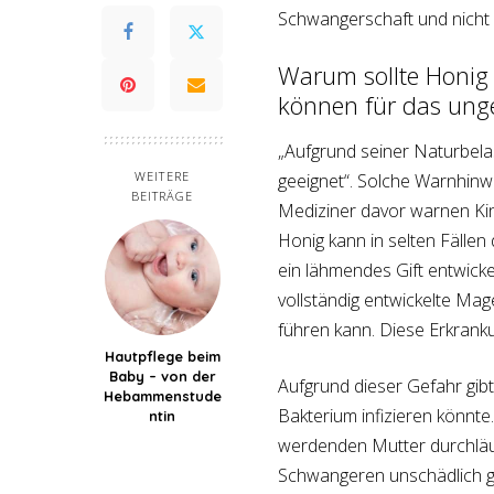
Schwangerschaft und nicht zu
Warum sollte Honig 
können für das ung
„Aufgrund seiner Naturbelas
WEITERE
geeignet“. Solche Warnhinwe
BEITRÄGE
Mediziner davor warnen Ki
Honig kann in selten Fällen
ein lähmendes Gift entwicke
vollständig entwickelte Ma
führen kann. Diese Erkrank
Hautpflege beim
Baby – von der
Aufgrund dieser Gefahr gibt
Hebammenstude
Bakterium infizieren könnt
ntin
werdenden Mutter durchläu
Schwangeren unschädlich 