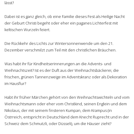
lässt?
Dabei ist es ganz gleich, ob eine Familie dieses Fest als Heilige Nacht
der Geburt Christi begeht oder eher ein paganes Lichterfest mit
keltischen Wurzeln feiert.
Die Rückkehr des Lichts zur Wintersonnenwende um den 21.
Dezember verschmilzt zum Teil mit den christlichen Bräuchen.
Was habt ihr für Kindheitserinnerungen an die Advents- und
Weihnachtszeit? Ist es der Duft aus der Weihnachtsbäckerei, die
frischen, grünen Tannenzweige im Adventskranz oder als Dekoration
im Hausflur?
Habt ihr früher Märchen gehört von den Weihnachtswichteln und vom
Weihnachtsmann oder eher vom Christkind, seinen Englein und dem
Nikolaus, der mit seinem finsteren Kumpan, dem Krampus (in
Östrreich, entspricht in Deutschland dem Knecht Ruprecht und in der
Schweiz dem Schmutzli, oder Düsseli), um die Häuser zieht?