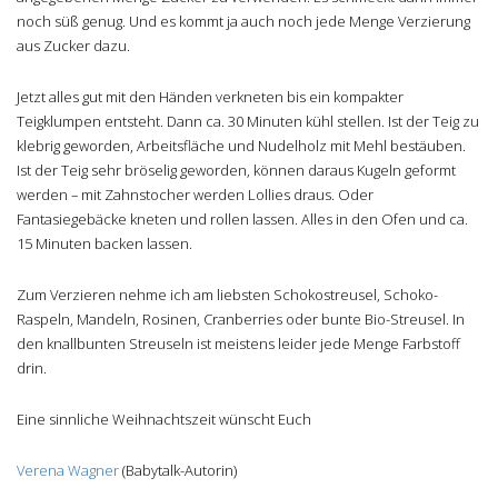
noch süß genug. Und es kommt ja auch noch jede Menge Verzierung
aus Zucker dazu.
Jetzt alles gut mit den Händen verkneten bis ein kompakter
Teigklumpen entsteht. Dann ca. 30 Minuten kühl stellen. Ist der Teig zu
klebrig geworden, Arbeitsfläche und Nudelholz mit Mehl bestäuben.
Ist der Teig sehr bröselig geworden, können daraus Kugeln geformt
werden – mit Zahnstocher werden Lollies draus. Oder
Fantasiegebäcke kneten und rollen lassen. Alles in den Ofen und ca.
15 Minuten backen lassen.
Zum Verzieren nehme ich am liebsten Schokostreusel, Schoko-
Raspeln, Mandeln, Rosinen, Cranberries oder bunte Bio-Streusel. In
den knallbunten Streuseln ist meistens leider jede Menge Farbstoff
drin.
Eine sinnliche Weihnachtszeit wünscht Euch
Verena Wagner
(Babytalk-Autorin)