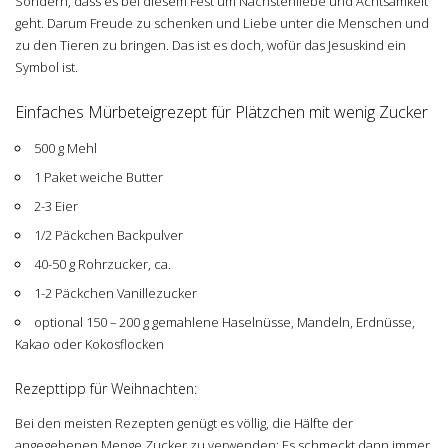
Sondern, dass es bei diesem Fest um Nächstenliebe und Achtsamkeit
geht. Darum Freude zu schenken und Liebe unter die Menschen und
zu den Tieren zu bringen. Das ist es doch, wofür das Jesuskind ein
Symbol ist.
Einfaches Mürbeteigrezept für Plätzchen mit wenig Zucker
500 g Mehl
1 Paket weiche Butter
2-3 Eier
1/2 Päckchen Backpulver
40-50 g Rohrzucker, ca.
1-2 Päckchen Vanillezucker
optional 150 – 200 g gemahlene Haselnüsse, Mandeln, Erdnüsse,
Kakao oder Kokosflocken
Rezepttipp für Weihnachten:
Bei den meisten Rezepten genügt es völlig, die Hälfte der
angegebenen Menge Zucker zu verwenden: Es schmeckt dann immer