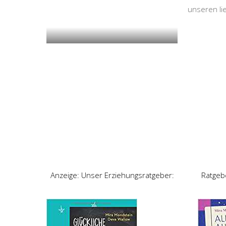
unseren l
Anzeige: Unser Erziehungsratgeber:
Ratgeb