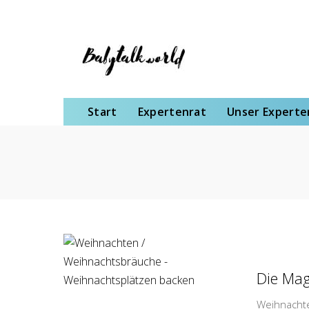
Start
Expertenrat
Unser Expertenteam
Schwangerschaft
Gebu
Start
Expertenrat
Unser Expert
Die Mag
Weihnachte