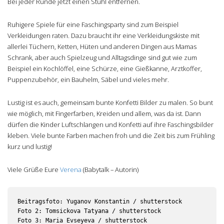
Bei jeder Runde jetzt einen Stuhl entfernen.
Ruhigere Spiele für eine Faschingsparty sind zum Beispiel
Verkleidungen raten. Dazu braucht ihr eine Verkleidungskiste mit
allerlei Tüchern, Ketten, Hüten und anderen Dingen aus Mamas
Schrank, aber auch Spielzeug und Alltagsdinge sind gut wie zum
Beispiel ein Kochlöffel, eine Schürze, eine Gießkanne, Arztkoffer,
Puppenzubehör, ein Bauhelm, Säbel und vieles mehr.
Lustig ist es auch, gemeinsam bunte Konfetti Bilder zu malen. So bunt
wie möglich, mit Fingerfarben, Kreiden und allem, was da ist. Dann
dürfen die Kinder Luftschlangen und Konfetti auf ihre Faschingsbilder
kleben. Viele bunte Farben machen froh und die Zeit bis zum Frühling
kurz und lustig!
Viele Grüße Eure
Verena
(Babytalk – Autorin)
Beitragsfoto: Yuganov Konstantin / shutterstock

Foto 2: Tomsickova Tatyana / shutterstock

Foto 3: Maria Evseyeva / shutterstock
