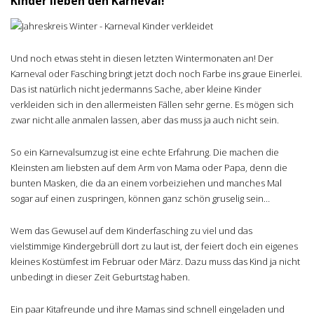
Kinder lieben den Karneval!
Und noch etwas steht in diesen letzten Wintermonaten an! Der
Karneval oder Fasching bringt jetzt doch noch Farbe ins graue Einerlei.
Das ist natürlich nicht jedermanns Sache, aber kleine Kinder
verkleiden sich in den allermeisten Fällen sehr gerne. Es mögen sich
zwar nicht alle anmalen lassen, aber das muss ja auch nicht sein.
So ein Karnevalsumzug ist eine echte Erfahrung. Die machen die
Kleinsten am liebsten auf dem Arm von Mama oder Papa, denn die
bunten Masken, die da an einem vorbeiziehen und manches Mal
sogar auf einen zuspringen, können ganz schön gruselig sein…
Wem das Gewusel auf dem Kinderfasching zu viel und das
vielstimmige Kindergebrüll dort zu laut ist, der feiert doch ein eigenes
kleines Kostümfest im Februar oder März. Dazu muss das Kind ja nicht
unbedingt in dieser Zeit Geburtstag haben.
Ein paar Kitafreunde und ihre Mamas sind schnell eingeladen und