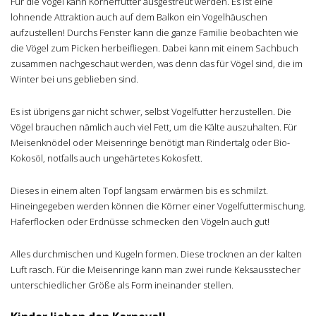
Für die Vögel kann Körnerfütter ausgestreut werden. Es ist eine
lohnende Attraktion auch auf dem Balkon ein Vogelhäuschen
aufzustellen! Durchs Fenster kann die ganze Familie beobachten wie
die Vögel zum Picken herbeifliegen. Dabei kann mit einem Sachbuch
zusammen nachgeschaut werden, was denn das für Vögel sind, die im
Winter bei uns geblieben sind.
Es ist übrigens gar nicht schwer, selbst Vogelfutter herzustellen. Die
Vögel brauchen nämlich auch viel Fett, um die Kälte auszuhalten. Für
Meisenknödel oder Meisenringe benötigt man Rindertalg oder Bio-
Kokosöl, notfalls auch ungehärtetes Kokosfett.
Dieses in einem alten Topf langsam erwärmen bis es schmilzt.
Hineingegeben werden können die Körner einer Vogelfuttermischung.
Haferflocken oder Erdnüsse schmecken den Vögeln auch gut!
Alles durchmischen und Kugeln formen. Diese trocknen an der kalten
Luft rasch. Für die Meisenringe kann man zwei runde Keksausstecher
unterschiedlicher Größe als Form ineinander stellen.