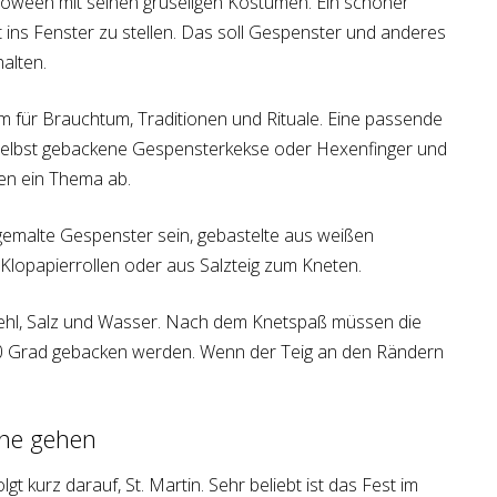
lloween mit seinen gruseligen Kostümen. Ein schöner
ht ins Fenster zu stellen. Das soll Gespenster und anderes
alten.
m für Brauchtum, Traditionen und Rituale. Eine passende
selbst gebackene Gespensterkekse oder Hexenfinger und
den ein Thema ab.
emalte Gespenster sein, gebastelte aus weißen
, Klopapierrollen oder aus Salzteig zum Kneten.
Mehl, Salz und Wasser. Nach dem Knetspaß müssen die
0 Grad gebacken werden. Wenn der Teig an den Rändern
rne gehen
t kurz darauf, St. Martin. Sehr beliebt ist das Fest im