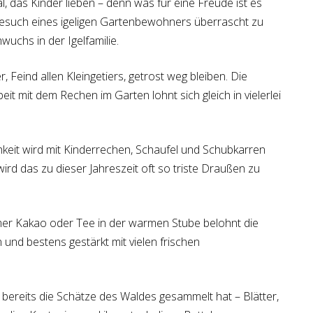
l, das Kinder lieben – denn was für eine Freude ist es
Besuch eines igeligen Gartenbewohners überrascht zu
uchs in der Igelfamilie.
 Feind allen Kleingetiers, getrost weg bleiben. Die
it mit dem Rechen im Garten lohnt sich gleich in vielerlei
hkeit wird mit Kinderrechen, Schaufel und Schubkarren
wird das zu dieser Jahreszeit oft so triste Draußen zu
rmer Kakao oder Tee in der warmen Stube belohnt die
 und bestens gestärkt mit vielen frischen
bereits die Schätze des Waldes gesammelt hat – Blätter,