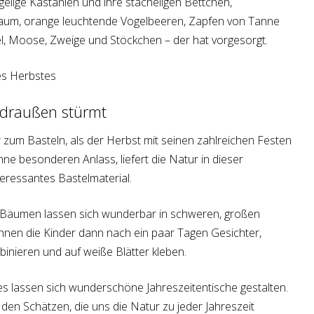
gelige Kastanien und ihre stacheligen Bettchen,
um, orange leuchtende Vogelbeeren, Zapfen von Tanne
el, Moose, Zweige und Stöckchen – der hat vorgesorgt.
 draußen stürmt
r zum Basteln, als der Herbst mit seinen zahlreichen Festen
hne besonderen Anlass, liefert die Natur in dieser
nteressantes Bastelmaterial.
n Bäumen lassen sich wunderbar in schweren, großen
nen die Kinder dann nach ein paar Tagen Gesichter,
nieren und auf weiße Blätter kleben.
s lassen sich wunderschöne Jahreszeitentische gestalten.
t den Schätzen, die uns die Natur zu jeder Jahreszeit