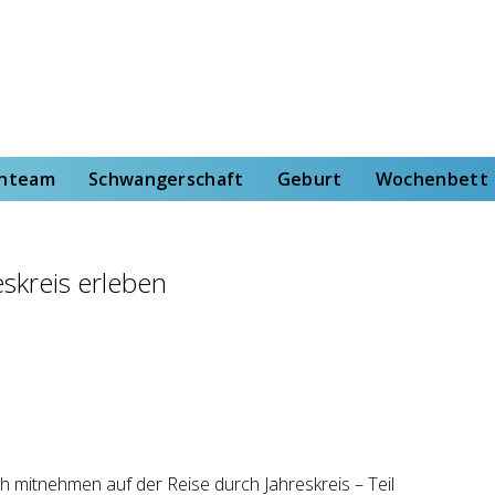
rt
Wochenbett
Von der Hebammenstudentin
enteam
Schwangerschaft
Geburt
Wochenbett
skreis erleben
h mitnehmen auf der Reise durch Jahreskreis – Teil