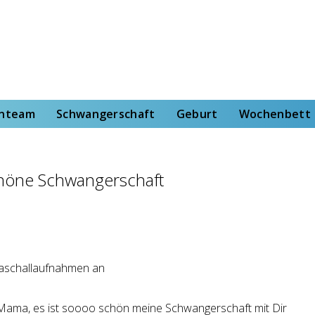
rt
Wochenbett
Von der Hebammenstudentin
enteam
Schwangerschaft
Geburt
Wochenbett
höne Schwangerschaft
ama, es ist soooo schön meine Schwangerschaft mit Dir