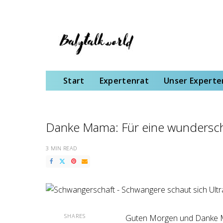
Start
Expertenrat
Unser Expertenteam
Schwangerschaft
Gebu
Start
Expertenrat
Unser Expert
Danke Mama: Für eine wundersc
3 MIN READ
SHARES
Guten Morgen und Danke M