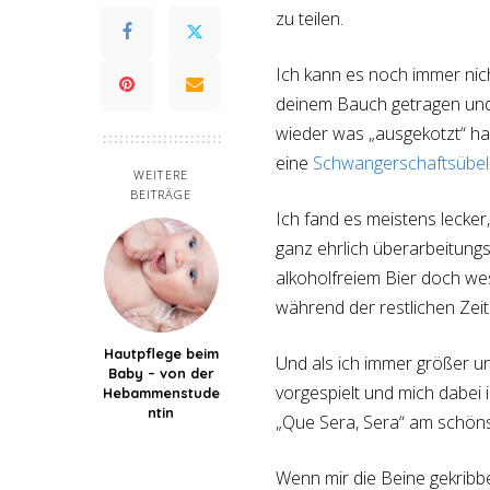
zu teilen.
Ich kann es noch immer nic
deinem Bauch getragen und 
wieder was „ausgekotzt“ has
eine
Schwangerschaftsübelk
WEITERE
BEITRÄGE
Ich fand es meistens lecke
ganz ehrlich überarbeitungs
alkoholfreiem Bier doch wes
während der restlichen Zei
Hautpflege beim
Und als ich immer größer 
Baby – von der
vorgespielt und mich dabei 
Hebammenstude
ntin
„Que Sera, Sera“ am schöns
Wenn mir die Beine gekribbe