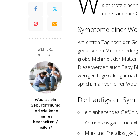
W
sich trotz eine
überstandener G
Symptome einer Wo
Am dritten Tag nach der Gebu
WEITERE
gebackenen Mütter niederges
BEITRÄGE
große Mehrheit der Mütter
Diese werden auch Baby Bl
weniger Tage oder gar nac
spricht man von einer Woc
Die häufigsten Sym
Was ist ein
Geburtstrauma
und wie kann
ein anhaltendes Gefühl v
man es
Antriebslosigkeit und ex
bearbeiten /
heilen?
Mut- und Freudlosigkei