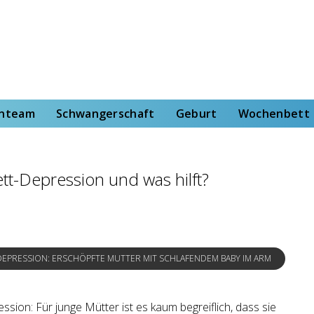
rt
Wochenbett
Von der Hebammenstudentin
enteam
Schwangerschaft
Geburt
Wochenbett
t-Depression und was hilft?
PRESSION: ERSCHÖPFTE MUTTER MIT SCHLAFENDEM BABY IM ARM
sion: Für junge Mütter ist es kaum begreiflich, dass sie