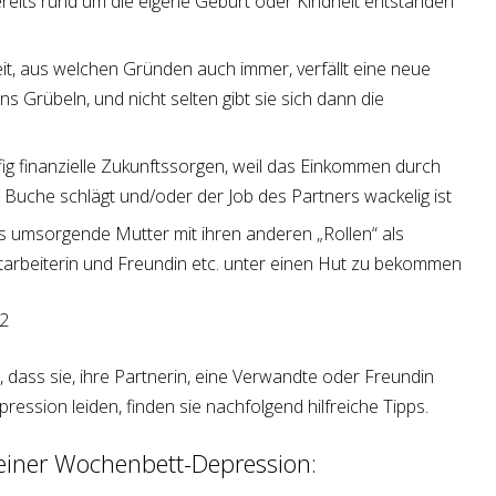
reits rund um die eigene Geburt oder Kindheit entstanden
it, aus welchen Gründen auch immer, verfällt eine neue
s Grübeln, und nicht selten gibt sie sich dann die
ufig finanzielle Zukunftssorgen, weil das Einkommen durch
u Buche schlägt und/oder der Job des Partners wackelig ist
ls umsorgende Mutter mit ihren anderen „Rollen“ als
itarbeiterin und Freundin etc. unter einen Hut zu bekommen
dass sie, ihre Partnerin, eine Verwandte oder Freundin
ession leiden, finden sie nachfolgend hilfreiche Tipps.
i einer Wochenbett-Depression: