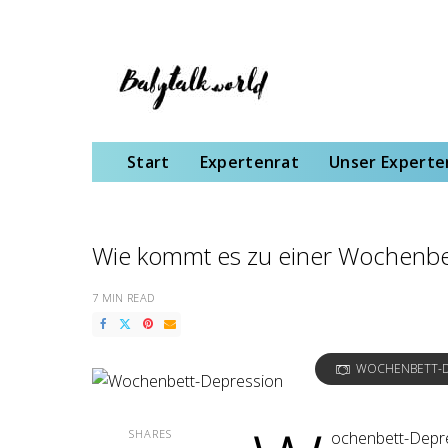
Start
Expertenrat
Unser Expertenteam
Schwangerschaft
Gebu
Start
Expertenrat
Unser Expert
Wie kommt es zu einer Wochenbet
7 MIN READ
WOCHENBETT-DE
SHARES
ochenbett-Depres