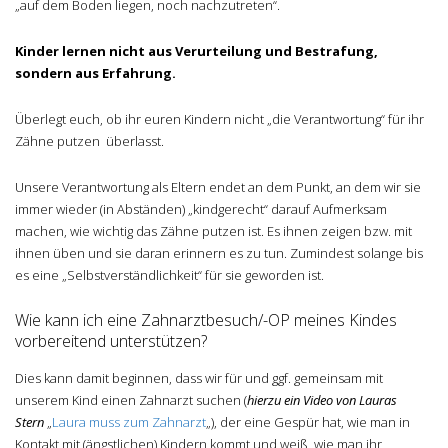
„auf dem Boden liegen, noch nachzutreten“.
Kinder lernen nicht aus Verurteilung und Bestrafung,
sondern aus Erfahrung.
Überlegt euch, ob ihr euren Kindern nicht „die Verantwortung“ für ihr
Zähne putzen überlasst.
Unsere Verantwortung als Eltern endet an dem Punkt, an dem wir sie
immer wieder (in Abständen) „kindgerecht“ darauf Aufmerksam
machen, wie wichtig das Zähne putzen ist. Es ihnen zeigen bzw. mit
ihnen üben und sie daran erinnern es zu tun. Zumindest solange bis
es eine „Selbstverständlichkeit“ für sie geworden ist.
Wie kann ich eine Zahnarztbesuch/-OP meines Kindes
vorbereitend unterstützen?
Dies kann damit beginnen, dass wir für und ggf. gemeinsam mit
unserem Kind einen Zahnarzt suchen (
hierzu ein
Video von Lauras
Stern
„
Laura muss zum Zahnarzt
„), der eine Gespür hat, wie man in
Kontakt mit (ängstlichen) Kindern kommt und weiß, wie man ihr