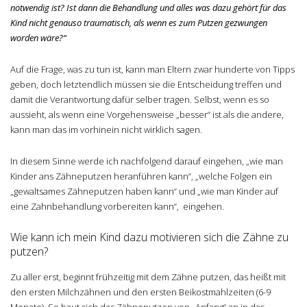
notwendig ist?
Ist dann die Behandlung und alles was dazu gehört für das
Kind nicht genauso traumatisch, als wenn es zum Putzen gezwungen
worden wäre?“
Auf die Frage, was zu tun ist, kann man Eltern zwar hunderte von Tipps
geben, doch letztendlich müssen sie die Entscheidung treffen und
damit die Verantwortung dafür selber tragen. Selbst, wenn es so
aussieht, als wenn eine Vorgehensweise „besser“ ist als die andere,
kann man das im vorhinein nicht wirklich sagen.
In diesem Sinne werde ich nachfolgend darauf eingehen, „wie man
Kinder ans Zähneputzen heranführen kann“, „welche Folgen ein
„gewaltsames Zähneputzen haben kann“ und „wie man Kinder auf
eine Zahnbehandlung vorbereiten kann“, eingehen.
Wie kann ich mein Kind dazu motivieren sich die Zähne zu
putzen?
Zu aller erst, beginnt frühzeitig mit dem Zähne putzen, das heißt mit
den ersten Milchzähnen und den ersten Beikostmahlzeiten (6-9
Monate). So baut sich das Zähneputzen von „Anfang“ an in das