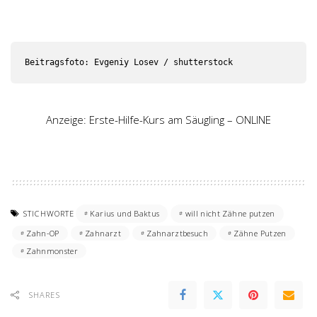
Beitragsfoto: Evgeniy Losev / shutterstock
Anzeige: Erste-Hilfe-Kurs am Säugling – ONLINE
STICHWORTE
Karius und Baktus
will nicht Zähne putzen
Zahn-OP
Zahnarzt
Zahnarztbesuch
Zähne Putzen
Zahnmonster
SHARES