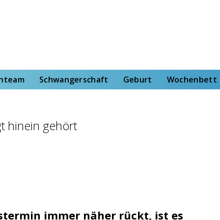
rt
Wochenbett
Von der Hebammenstudentin
enteam
Schwangerschaft
Geburt
Wochenbett
t hinein gehört
termin immer näher rückt, ist es