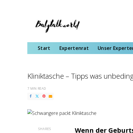
Start
Expertenrat
Unser Expertenteam
Schwangerschaft
Gebu
Start
Expertenrat
Unser Expert
Kliniktasche – Tipps was unbeding
7 MIN READ
Wenn der Geburts
SHARES