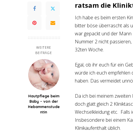
ratsam die Klini
Ich habe es beim ersten Ki
bitter böse überrascht als 
war gepackt und der Mann z
Nummer 2 nicht passieren, 
WEITERE
32ten Woche.
BEITRÄGE
Egal, ob ihr euch für ein G
würde ich euch empfehlen d
haben. Das vermeidet unnöt
Da ich bei meinem zweiten 
Hautpflege beim
Baby – von der
doch glatt gleich 2 Klinikt
Hebammenstude
Wechselkleidung etc. Falls
ntin
Insbesondere bei einem Kaise
Klinikaufenthalt üblich.