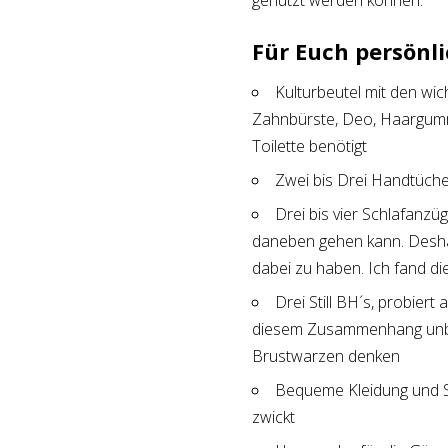
genutzt werden können.
Für Euch persönli
Kulturbeutel mit den wi
Zahnbürste, Deo, Haargummi
Toilette benötigt
Zwei bis Drei Handtüche
Drei bis vier Schlafanzü
daneben gehen kann. Deshal
dabei zu haben. Ich fand d
Drei Still BH´s, probiert 
diesem Zusammenhang unbedi
Brustwarzen denken
Bequeme Kleidung und St
zwickt