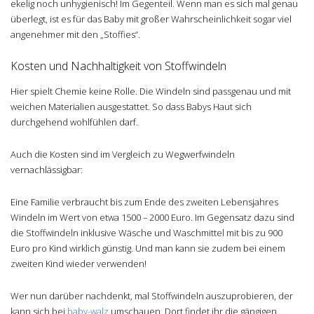
ekelig noch unhygienisch! Im Gegenteil. Wenn man es sich mal genau
überlegt, ist es für das Baby mit großer Wahrscheinlichkeit sogar viel
angenehmer mit den „Stoffies“.
Kosten und Nachhaltigkeit von Stoffwindeln
Hier spielt Chemie keine Rolle. Die Windeln sind passgenau und mit
weichen Materialien ausgestattet. So dass Babys Haut sich
durchgehend wohlfühlen darf.
Auch die Kosten sind im Vergleich zu Wegwerfwindeln
vernachlässigbar:
Eine Familie verbraucht bis zum Ende des zweiten Lebensjahres
Windeln im Wert von etwa 1500 – 2000 Euro. Im Gegensatz dazu sind
die Stoffwindeln inklusive Wäsche und Waschmittel mit bis zu 900
Euro pro Kind wirklich günstig. Und man kann sie zudem bei einem
zweiten Kind wieder verwenden!
Wer nun darüber nachdenkt, mal Stoffwindeln auszuprobieren, der
kann sich bei
baby-walz
umschauen. Dort findet ihr die gängigen