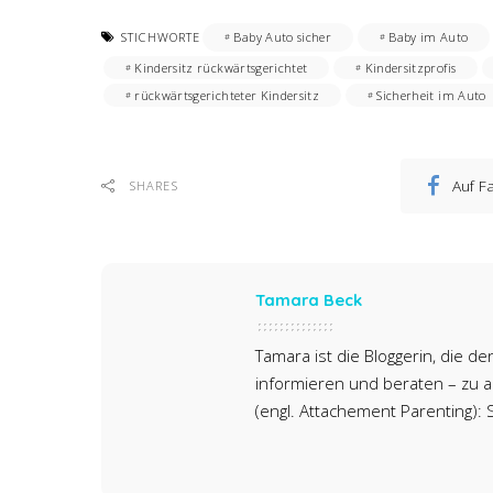
STICHWORTE
Baby Auto sicher
Baby im Auto
Kindersitz rückwärtsgerichtet
Kindersitzprofis
rückwärtsgerichteter Kindersitz
Sicherheit im Auto
Auf F
SHARES
Tamara Beck
Tamara ist die Bloggerin, die 
informieren und beraten – zu a
(engl. Attachement Parenting): S