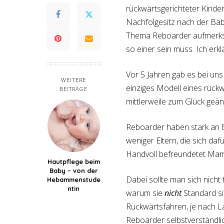
rückwärtsgerichteter Kinders
Nachfolgesitz nach der Bab
Thema Reboarder aufmerksa
so einer sein muss. Ich erk
Vor 5 Jahren gab es bei un
WEITERE
einziges Modell eines rückw
BEITRÄGE
mittlerweile zum Glück geän
Reboarder haben stark an B
weniger Eltern, die sich da
Handvoll befreundetet Ma
Hautpflege beim
Baby – von der
Dabei sollte man sich nich
Hebammenstude
ntin
warum sie
nicht
Standard si
Rückwärtsfahren, je nach L
Reboarder selbstverständli