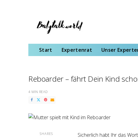
Start
Expertenrat
Unser Expertenteam
Schwangerschaft
Gebu
Start
Expertenrat
Unser Expert
Reboarder – fährt Dein Kind scho
4 MIN READ
SHARES
Sicherlich habt Ihr das Wor