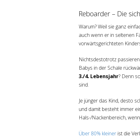
Reboarder – Die sic
Warum? Weil sie ganz einfac
auch wenn er in seltenen Fä
vorwärtsgerichteten Kinders
Nichtsdestotrotz passieren 
Babys in der Schale rückwär
3./4. Lebensjahr
? Denn so
sind.
Je jünger das Kind, desto s
und damit besteht immer e
Hals-/Nackenbereich, wenn 
Über 80% kleiner
ist die Ve