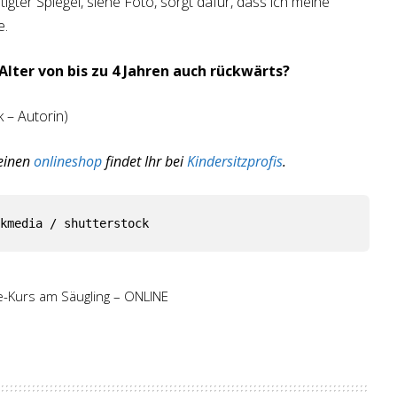
igter Spiegel, siehe Foto, sorgt dafür, dass ich meine
e.
Alter von bis zu 4 Jahren
auch rückwärts?
 – Autorin)
 einen
onlineshop
findet Ihr bei
Kindersitzprofis
.
kmedia / shutterstock
fe-Kurs am Säugling – ONLINE