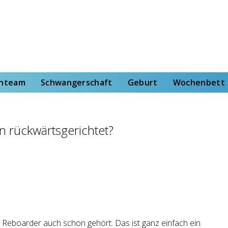
rt
Wochenbett
Von der Hebammenstudentin
enteam
Schwangerschaft
Geburt
Wochenbett
n rückwärtsgerichtet?
t Reboarder auch schon gehört. Das ist ganz einfach ein