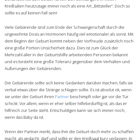
Kreißsälen heutzutage immer noch als eine Art „Bittsteller“. Doch so
sollte es auf keinen Fall sein!
Viele Gebärende sind zum Ende der Schwangerschaft durch die
ungewohnte Dosis an Hormonen häufig viel emotionaler als sonst. Mit
dem Beginn der Geburt kommt neben der Vorfreude zusätzlich noch
eine große Portion Unsicherheit dazu. Dies ist zum Glück der
Mehrzahl aller in der Geburtshilfe arbeitenden Personen bekannt
und es besteht eine große Toleranz gegenüber dem Verhalten und
Äußerungen der Gebärenden.
Die Gebärende sollte sich keine Gedanken darüber machen, falls sie
verbal etwas über die Stränge schlagen sollte. Es ist absolut ok, wenn
sie unter der Geburt ihren
Partner
beschimpft oder gar vor die Tür
schickt. Vor allem, wenn er eher selber hilfebedürftig ist, als das er
hilfreich zur Seite steht. Entschuldigen kann sie sich immer noch,
wenn das Baby da ist.
Wenn der Partner merkt, dass ihm die Geburt doch mehr zu schaffen
macht, als gedacht, darf und sollte er den Kreißsaal kurz verlassen. In