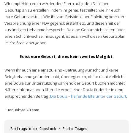
Wir empfehlen euch werdenden Eltern auf jeden Fall einen
Geburtsplan zu erstellen, indem ihr genau festhaltet, wie ihr euch
eure Geburt vorstellt. Wie ihr zum Beispiel einer Einleitung oder der
Verabreichung einer PDA gegenübersteht etc. und diesen mit der
zuständigen Hebamme besprecht. Da eine Geburt nicht selten über
einen Schichtwechsel hinausgeht, ist es sinnvoll diesen Geburtsplan
im Kreißsaal abzugeben.
Es ist eure Geburt, die es kein zweites Mal gibt.
Wenn ihr euch eine eins zu eins – Betreuung wünscht und keine
Beleghebamme gefunden habt, überlegt euch, ob ihr nicht vielleicht
eine Doula zur Unterstützung während der Geburt buchen möchtet.
Nähere Informationen über die Arbeit einer Doula findet ihr in dem
entsprechenden Beitrag „
Die Doula – helfende Elfe unter der Geburt
„.
Euer Babytalk-Team
Beitragsfoto: Comstock / Photo Images
