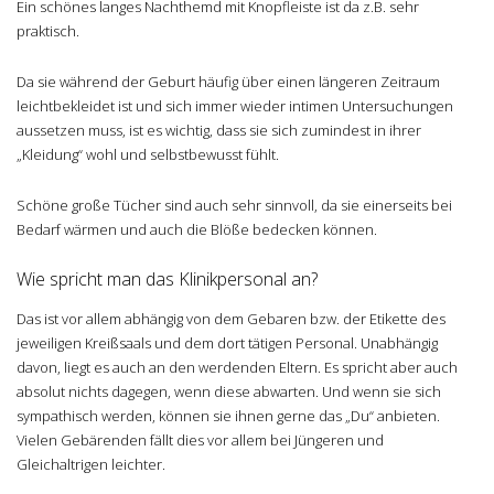
Ein schönes langes Nachthemd mit Knopfleiste ist da z.B. sehr
praktisch.
Da sie während der Geburt häufig über einen längeren Zeitraum
leichtbekleidet ist und sich immer wieder intimen Untersuchungen
aussetzen muss, ist es wichtig, dass sie sich zumindest in ihrer
„Kleidung“ wohl und selbstbewusst fühlt.
Schöne große Tücher sind auch sehr sinnvoll, da sie einerseits bei
Bedarf wärmen und auch die Blöße bedecken können.
Wie spricht man das Klinikpersonal an?
Das ist vor allem abhängig von dem Gebaren bzw. der Etikette des
jeweiligen Kreißsaals und dem dort tätigen Personal. Unabhängig
davon, liegt es auch an den werdenden Eltern. Es spricht aber auch
absolut nichts dagegen, wenn diese abwarten. Und wenn sie sich
sympathisch werden, können sie ihnen gerne das „Du“ anbieten.
Vielen Gebärenden fällt dies vor allem bei Jüngeren und
Gleichaltrigen leichter.