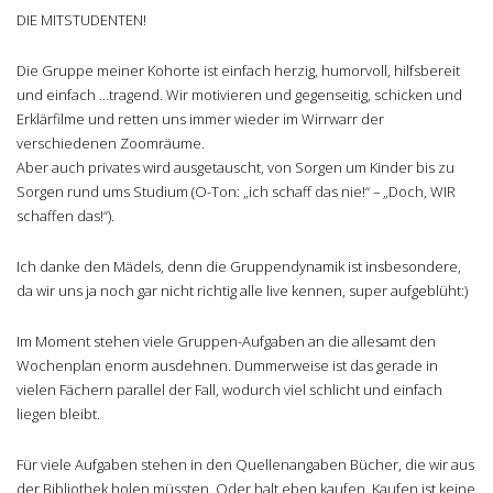
DIE MITSTUDENTEN!
Die Gruppe meiner Kohorte ist einfach herzig, humorvoll, hilfsbereit
und einfach …tragend. Wir motivieren und gegenseitig, schicken und
Erklärfilme und retten uns immer wieder im Wirrwarr der
verschiedenen Zoomräume.
Aber auch privates wird ausgetauscht, von Sorgen um Kinder bis zu
Sorgen rund ums Studium (O-Ton: „ich schaff das nie!“ – „Doch, WIR
schaffen das!“).
Ich danke den Mädels, denn die Gruppendynamik ist insbesondere,
da wir uns ja noch gar nicht richtig alle live kennen, super aufgeblüht:)
Im Moment stehen viele Gruppen-Aufgaben an die allesamt den
Wochenplan enorm ausdehnen. Dummerweise ist das gerade in
vielen Fächern parallel der Fall, wodurch viel schlicht und einfach
liegen bleibt.
Für viele Aufgaben stehen in den Quellenangaben Bücher, die wir aus
der Bibliothek holen müssten. Oder halt eben kaufen. Kaufen ist keine