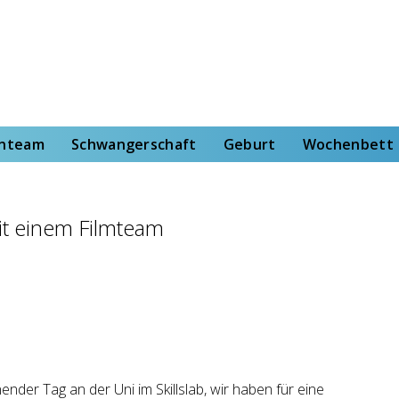
rt
Wochenbett
Von der Hebammenstudentin
enteam
Schwangerschaft
Geburt
Wochenbett
it einem Filmteam
nder Tag an der Uni im Skillslab, wir haben für eine