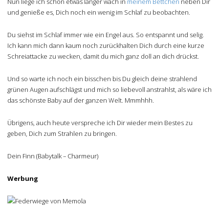
Nun liege ich schon etwas länger wach in
meinem Bettchen
neben Dir
und genieße es, Dich noch ein wenig im Schlaf zu beobachten.
Du siehst im Schlaf immer wie ein Engel aus. So entspannt und selig.
Ich kann mich dann kaum noch zurückhalten Dich durch eine kurze
Schreiattacke zu wecken, damit du mich ganz doll an dich drückst.
Und so warte ich noch ein bisschen bis Du gleich deine strahlend
grünen Augen aufschlägst und mich so liebevoll anstrahlst, als wäre ich
das schönste Baby auf der ganzen Welt. Mmmhhh.
Übrigens, auch heute verspreche ich Dir wieder mein Bestes zu
geben, Dich zum Strahlen zu bringen.
Dein Finn (Babytalk – Charmeur)
Werbung