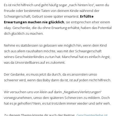
Es ist nicht hilfreich und geht häufig sogar „nach hinten los“, wenn du
Freude oder bestimmte Taten von deinem Kinde während der
Schwangerschaft, Geburt sowie später erwartest.
Erfüllte
Erwartungen machen nie glücklich
, sie entsprechen eher einem
okay. Geschenke, die du ohne Erwartung erhältst, haben das Potential
dich glücklich zu machen.
Nehme es stattdessen so gelassen wie möglich hin, wenn dein Kind
sich aus allem raushalten möchte, was mit der Schwangerschaft
seines Geschwisterkindes zu tun hat. Manchmal hat es einfach Angst,
was da Unvorstellbares auf es zukommt.
Der Gedanke, es muss jetzt da durch, da es ansonsten umso
schwerer wird, wenn das Baby dann da ist, ist auf jeden nicht hilfreich.
Wir versuchen uns von klein auf darin „Negatives/Verletzungen“
vorwegzunehmen, umso den späteren Schmerzen zu mildern. Doch
hat es je geholfen? Nein, es tut trotzdem immer wieder und sehr weh.
Zu diesem Thema könnte dir auch der Beitrag „
Geschwisterliebe ist