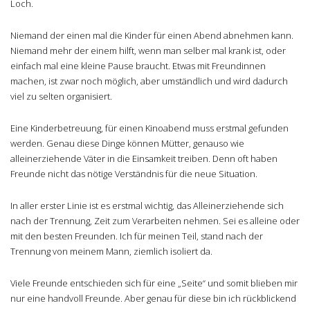
Loch.
Niemand der einen mal die Kinder für einen Abend abnehmen kann.
Niemand mehr der einem hilft, wenn man selber mal krank ist, oder
einfach mal eine kleine Pause braucht. Etwas mit Freundinnen
machen, ist zwar noch möglich, aber umständlich und wird dadurch
viel zu selten organisiert.
Eine Kinderbetreuung, für einen Kinoabend muss erstmal gefunden
werden. Genau diese Dinge können Mütter, genauso wie
alleinerziehende Väter in die Einsamkeit treiben. Denn oft haben
Freunde nicht das nötige Verständnis für die neue Situation.
In aller erster Linie ist es erstmal wichtig, das Alleinerziehende sich
nach der Trennung, Zeit zum Verarbeiten nehmen. Sei es alleine oder
mit den besten Freunden. Ich für meinen Teil, stand nach der
Trennung von meinem Mann, ziemlich isoliert da.
Viele Freunde entschieden sich für eine „Seite“ und somit blieben mir
nur eine handvoll Freunde. Aber genau für diese bin ich rückblickend