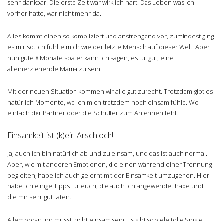
sehr dankbar. Die erste Zeit war wirklich hart. Das Leben was ich
vorher hatte, war nicht mehr da.
Alles kommt einen so kompliziert und anstrengend vor, zumindest ging
es mir so. Ich fühlte mich wie der letzte Mensch auf dieser Welt. Aber
nun gute 8 Monate später kann ich sagen, es tut gut, eine
alleinerziehende Mama zu sein.
Mit der neuen Situation kommen wir alle gut zurecht. Trotzdem gibt es
natürlich Momente, wo ich mich trotzdem noch einsam fühle. Wo
einfach der Partner oder die Schulter zum Anlehnen fehlt.
Einsamkeit ist (k)ein Arschloch!
Ja, auch ich bin natürlich ab und zu einsam, und das ist auch normal.
Aber, wie mit anderen Emotionen, die einen während einer Trennung
begleiten, habe ich auch gelernt mit der Einsamkeit umzugehen. Hier
habe ich einige Tipps für euch, die auch ich angewendet habe und
die mir sehr gut taten.
Allem voran, ihr müsst nicht einsam sein. Es gibt so viele tolle Single