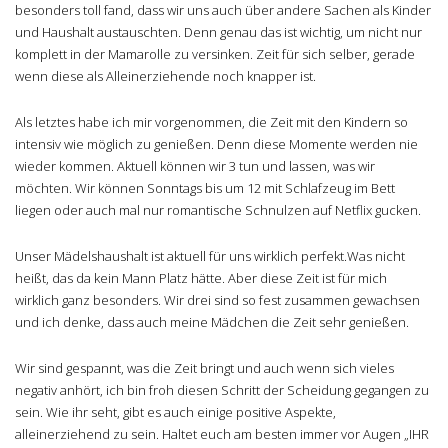
besonders toll fand, dass wir uns auch über andere Sachen als Kinder
und Haushalt austauschten. Denn genau das ist wichtig, um nicht nur
komplett in der Mamarolle zu versinken. Zeit für sich selber, gerade
wenn diese als Alleinerziehende noch knapper ist.
Als letztes habe ich mir vorgenommen, die Zeit mit den Kindern so
intensiv wie möglich zu genießen. Denn diese Momente werden nie
wieder kommen. Aktuell können wir 3 tun und lassen, was wir
möchten. Wir können Sonntags bis um 12 mit Schlafzeug im Bett
liegen oder auch mal nur romantische Schnulzen auf Netflix gucken.
Unser Mädelshaushalt ist aktuell für uns wirklich perfekt.Was nicht
heißt, das da kein Mann Platz hätte. Aber diese Zeit ist für mich
wirklich ganz besonders. Wir drei sind so fest zusammen gewachsen
und ich denke, dass auch meine Mädchen die Zeit sehr genießen.
Wir sind gespannt, was die Zeit bringt und auch wenn sich vieles
negativ anhört, ich bin froh diesen Schritt der Scheidung gegangen zu
sein. Wie ihr seht, gibt es auch einige positive Aspekte,
alleinerziehend zu sein. Haltet euch am besten immer vor Augen „IHR