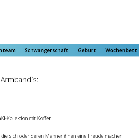
rt
Wochenbett
Von der Hebammenstudentin
enteam
Schwangerschaft
Geburt
Wochenbett
-Armband`s:
, die sich oder deren Männer ihnen eine Freude machen