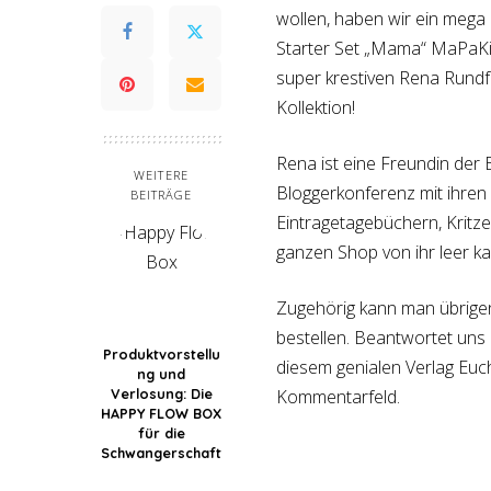
wollen, haben wir ein mega
Starter Set „Mama“ MaPaKi
super krestiven Rena Run
Kollektion!
Rena ist eine Freundin der
WEITERE
Bloggerkonferenz mit ihre
BEITRÄGE
Eintragetagebüchern, Kritze
ganzen Shop von ihr leer k
Zugehörig kann man übrige
bestellen. Beantwortet uns
Produktvorstellu
diesem genialen Verlag Euc
ng und
Verlosung: Die
Kommentarfeld.
HAPPY FLOW BOX
für die
Schwangerschaft