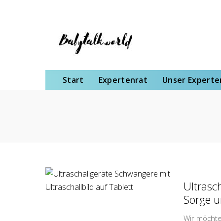
Start
Expertenrat
Unser Expertenteam
Schwangerschaft
Gebu
Start
Expertenrat
Unser Expert
Ultrasc
Sorge 
Wir möchten