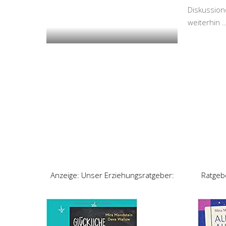
Diskussione
weiterhin
..
Anzeige: Unser Erziehungsratgeber:
Ratgeb