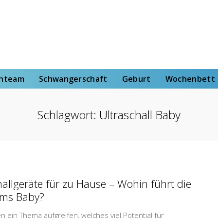
rt
Wochenbett
Von der Hebammenstudentin
enteam
Schwangerschaft
Geburt
Wochenbett
Schlagwort:
Ultraschall Baby
hallgeräte für zu Hause – Wohin führt die
ums Baby?
 ein Thema aufgreifen, welches viel Potential für