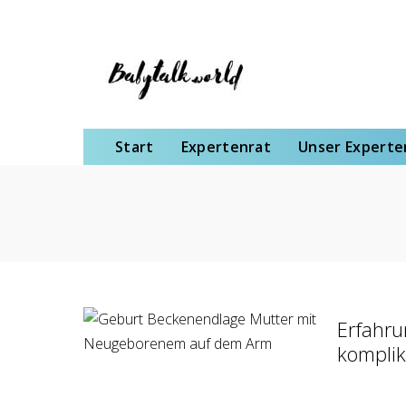
Start
Expertenrat
Unser Expertenteam
Schwangerschaft
Gebu
Start
Expertenrat
Unser Expert
Erfahru
komplik