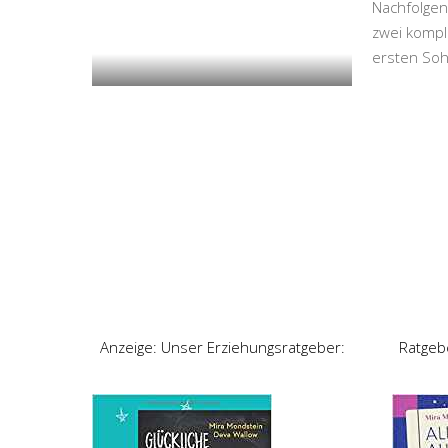
Nachfolgend
zwei kompl
ersten So
Anzeige: Unser Erziehungsratgeber:
Ratgeb