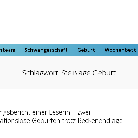
rt
Wochenbett
Von der Hebammenstudentin
enteam
Schwangerschaft
Geburt
Wochenbett
Schlagwort:
Steißlage Geburt
ngsbericht einer Leserin – zwei
ationslose Geburten trotz Beckenendlage