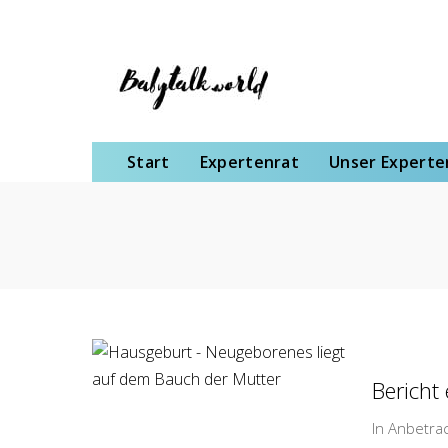
Start
Expertenrat
Unser Expertenteam
Schwangerschaft
Gebu
Start
Expertenrat
Unser Expert
Bericht
In Anbetr