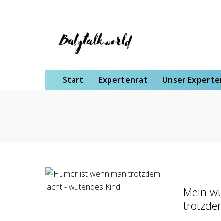
Start
Expertenrat
Unser Expertenteam
Schwangerschaft
Gebu
Start
Expertenrat
Unser Expert
Mein wü
trotzde