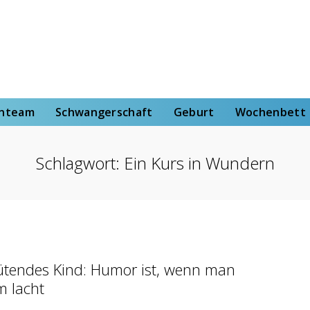
rt
Wochenbett
Von der Hebammenstudentin
enteam
Schwangerschaft
Geburt
Wochenbett
Schlagwort:
Ein Kurs in Wundern
tendes Kind: Humor ist, wenn man
m lacht