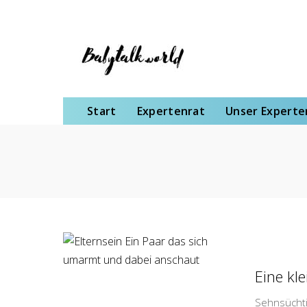
Start
Expertenrat
Unser Expertenteam
Schwangerschaft
Gebu
Start
Expertenrat
Unser Expert
Eine kl
Sehnsüchti