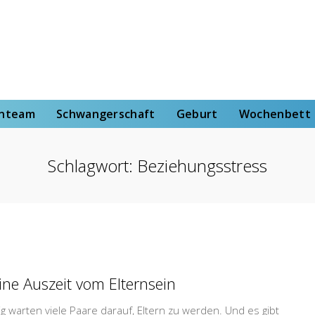
rt
Wochenbett
Von der Hebammenstudentin
enteam
Schwangerschaft
Geburt
Wochenbett
Schlagwort:
Beziehungsstress
eine Auszeit vom Elternsein
g warten viele Paare darauf, Eltern zu werden. Und es gibt