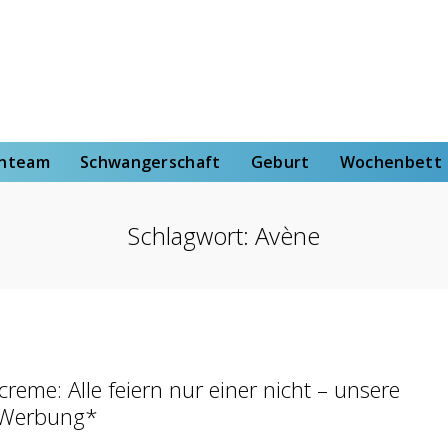
rt
Wochenbett
Von der Hebammenstudentin
enteam
Schwangerschaft
Geburt
Wochenbett
Schlagwort:
Avène
reme: Alle feiern nur einer nicht – unsere
*Werbung*