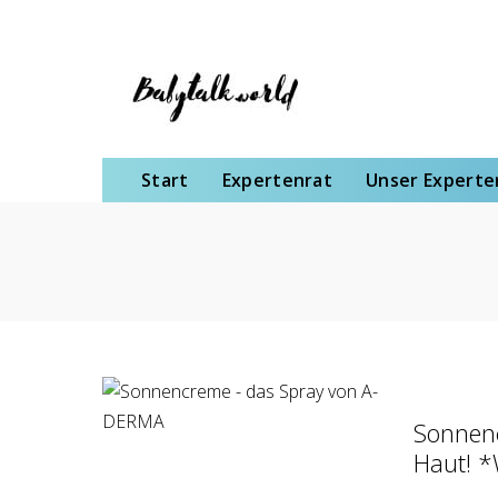
Start
Expertenrat
Unser Expertenteam
Schwangerschaft
Gebu
Start
Expertenrat
Unser Expert
Sonnenc
Haut! 