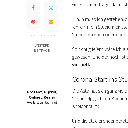
vielen Jahren frage, dann i
… nun muss ich gestehen, da
Jahren in ein Studium einst
Studentenleben oder eben 3
WEITERE
So richtig feiern wäre ich 
BEITRÄGE
gewesen. Und dennoch ist es
virtuell.
Corona-Start ins St
Die Asta hat sich ganz viele 
Präsenz, Hybrid,
Online… Keiner
Schnitzeljagt durch Bochum
weiß was kommt
Kneipenquiz:)
Und die Studierendenberatun