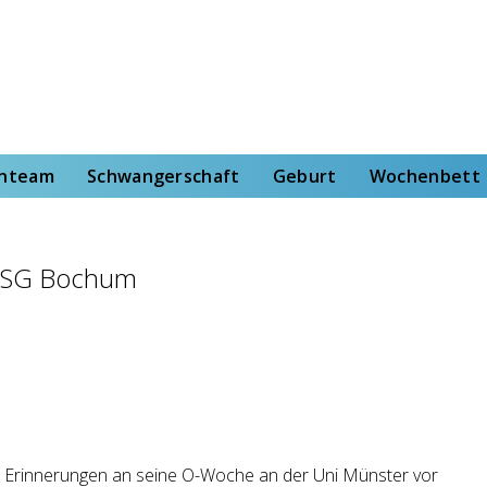
rt
Wochenbett
Von der Hebammenstudentin
enteam
Schwangerschaft
Geburt
Wochenbett
 HSG Bochum
 Erinnerungen an seine O-Woche an der Uni Münster vor