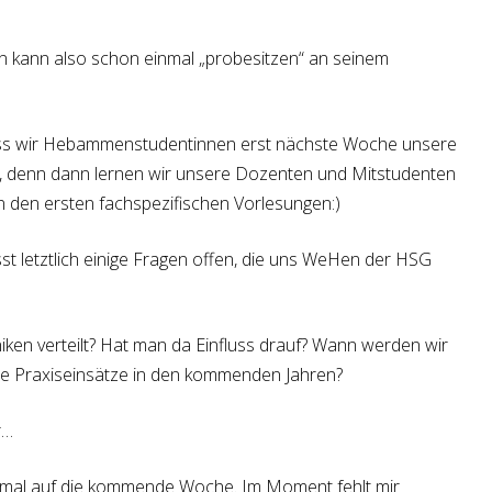
n kann also schon einmal „probesitzen“ an seinem
dass wir Hebammenstudentinnen erst nächste Woche unsere
, denn dann lernen wir unsere Dozenten und Mitstudenten
in den ersten fachspezifischen Vorlesungen:)
st letztlich einige Fragen offen, die uns WeHen der HSG
niken verteilt? Hat man da Einfluss drauf? Wann werden wir
ie Praxiseinsätze in den kommenden Jahren?
r…
ch mal auf die kommende Woche. Im Moment fehlt mir